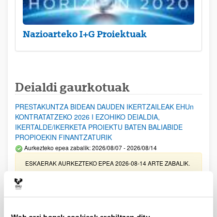
Nazioarteko I+G Proiektuak
Deialdi gaurkotuak
PRESTAKUNTZA BIDEAN DAUDEN IKERTZAILEAK EHUn
KONTRATATZEKO 2026 I EZOHIKO DEIALDIA,
IKERTALDE/IKERKETA PROIEKTU BATEN BALIABIDE
PROPIOEKIN FINANTZATURIK
Aurkezteko epea zabalik: 2026/08/07 - 2026/08/14
ESKAERAK AURKEZTEKO EPEA 2026-08-14 ARTE ZABALIK.
UPV/EHUn Azpiegitura Zientifikoa eta Funts Bibliografikoak
erosi eta berritzeko laguntzak 2026
Izapide irekia