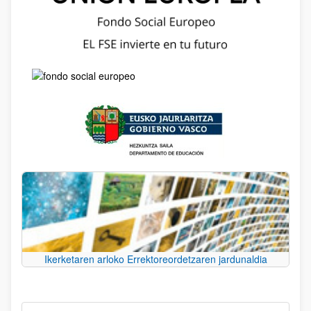
Ikerketaren arloko Errektoreordetzaren jardunaldia