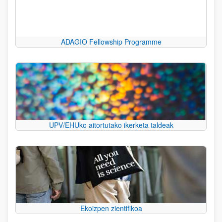
ADAGIO Fellowship Programme
UPV/EHUko aitortutako ikerketa taldeak
Ekoizpen zientifikoa