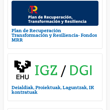
Plan de Recuperación
Transformación y Resiliencia- Fondos
MRR
Deialdiak, Proiektuak, Laguntzak, IK
kontratuak