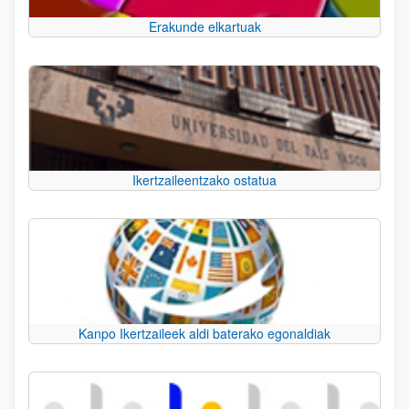
Erakunde elkartuak
Ikertzaileentzako ostatua
Kanpo Ikertzaileek aldi baterako egonaldiak