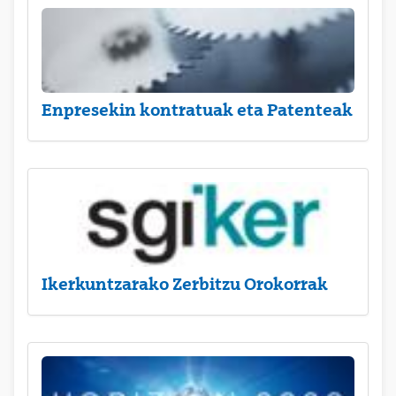
Enpresekin kontratuak eta Patenteak
Ikerkuntzarako Zerbitzu Orokorrak