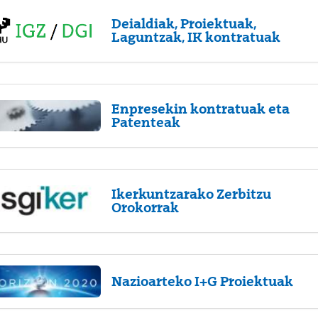
Deialdiak, Proiektuak,
Laguntzak, IK kontratuak
Enpresekin kontratuak eta
Patenteak
Ikerkuntzarako Zerbitzu
Orokorrak
Nazioarteko I+G Proiektuak