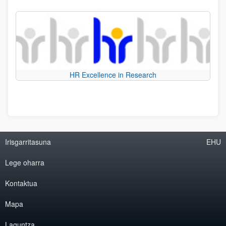
HR Excellence in Research
Irisgarritasuna
EHU
Lege oharra
Kontaktua
Mapa
Laguntza