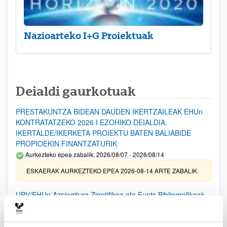
Nazioarteko I+G Proiektuak
Deialdi gaurkotuak
PRESTAKUNTZA BIDEAN DAUDEN IKERTZAILEAK EHUn
KONTRATATZEKO 2026 I EZOHIKO DEIALDIA,
IKERTALDE/IKERKETA PROIEKTU BATEN BALIABIDE
PROPIOEKIN FINANTZATURIK
Aurkezteko epea zabalik: 2026/08/07 - 2026/08/14
ESKAERAK AURKEZTEKO EPEA 2026-08-14 ARTE ZABALIK.
UPV/EHUn Azpiegitura Zientifikoa eta Funts Bibliografikoak
erosi eta berritzeko laguntzak 2026
Izapide irekia