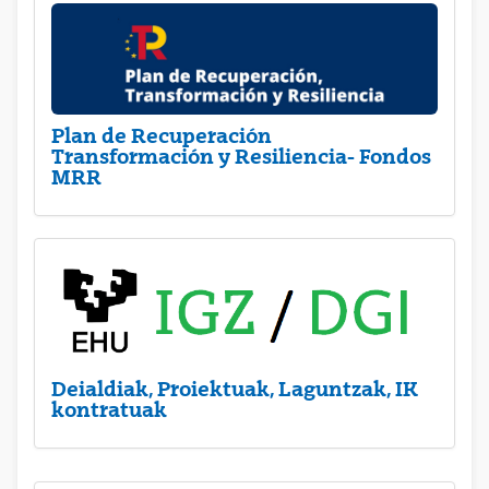
Plan de Recuperación
Transformación y Resiliencia- Fondos
MRR
Deialdiak, Proiektuak, Laguntzak, IK
kontratuak