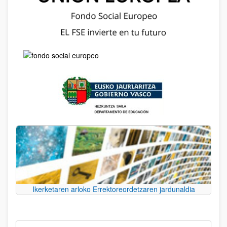
Ikerketaren arloko Errektoreordetzaren jardunaldia