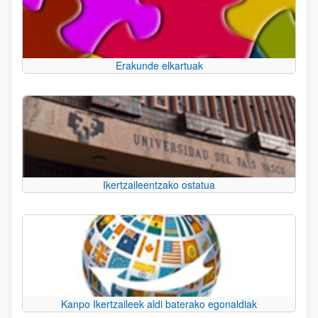
Erakunde elkartuak
Ikertzaileentzako ostatua
Kanpo Ikertzaileek aldi baterako egonaldiak