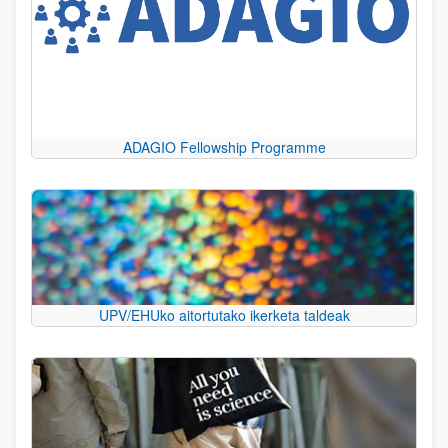
ADAGIO Fellowship Programme
UPV/EHUko aitortutako ikerketa taldeak