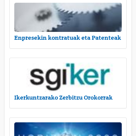
Enpresekin kontratuak eta Patenteak
Ikerkuntzarako Zerbitzu Orokorrak