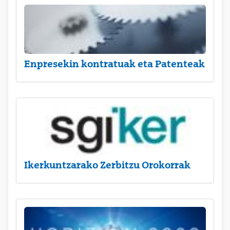
Enpresekin kontratuak eta Patenteak
Ikerkuntzarako Zerbitzu Orokorrak