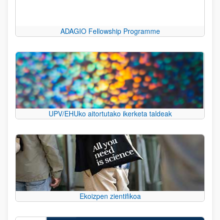
ADAGIO Fellowship Programme
UPV/EHUko aitortutako ikerketa taldeak
Ekoizpen zientifikoa