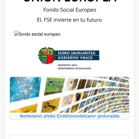
Ikerketaren arloko Errektoreordetzaren jardunaldia