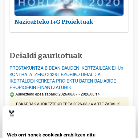
Nazioarteko I+G Proiektuak
Deialdi gaurkotuak
PRESTAKUNTZA BIDEAN DAUDEN IKERTZAILEAK EHUn
KONTRATATZEKO 2026 I EZOHIKO DEIALDIA,
IKERTALDE/IKERKETA PROIEKTU BATEN BALIABIDE
PROPIOEKIN FINANTZATURIK
Aurkezteko epea zabalik: 2026/08/07 - 2026/08/14
ESKAERAK AURKEZTEKO EPEA 2026-08-14 ARTE ZABALIK.
UPV/EHUn Azpiegitura Zientifikoa eta Funts Bibliografikoak
erosi eta berritzeko laguntzak 2026
Izapide irekia
Web orri honek cookieak erabiltzen ditu