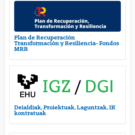
Plan de Recuperación
Transformación y Resiliencia- Fondos
MRR
Deialdiak, Proiektuak, Laguntzak, IK
kontratuak