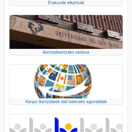
Erakunde elkartuak
Ikertzaileentzako ostatua
Kanpo Ikertzaileek aldi baterako egonaldiak