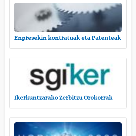
Enpresekin kontratuak eta Patenteak
Ikerkuntzarako Zerbitzu Orokorrak