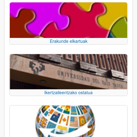
Erakunde elkartuak
Ikertzaileentzako ostatua