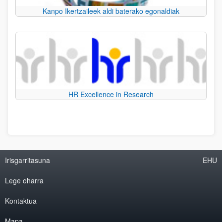
Kanpo Ikertzaileek aldi baterako egonaldiak
HR Excellence in Research
Irisgarritasuna
EHU
Lege oharra
Kontaktua
Mapa