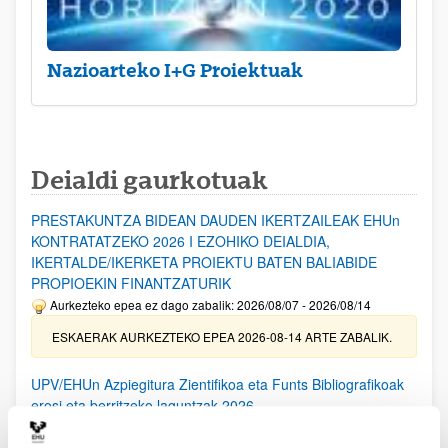
Nazioarteko I+G Proiektuak
Deialdi gaurkotuak
PRESTAKUNTZA BIDEAN DAUDEN IKERTZAILEAK EHUn
KONTRATATZEKO 2026 I EZOHIKO DEIALDIA,
IKERTALDE/IKERKETA PROIEKTU BATEN BALIABIDE
PROPIOEKIN FINANTZATURIK
Aurkezteko epea ez dago zabalik: 2026/08/07 - 2026/08/14
ESKAERAK AURKEZTEKO EPEA 2026-08-14 ARTE ZABALIK.
UPV/EHUn Azpiegitura Zientifikoa eta Funts Bibliografikoak
erosi eta berritzeko laguntzak 2026
Izapide irekia