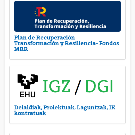
Plan de Recuperación
Transformación y Resiliencia- Fondos
MRR
Deialdiak, Proiektuak, Laguntzak, IK
kontratuak