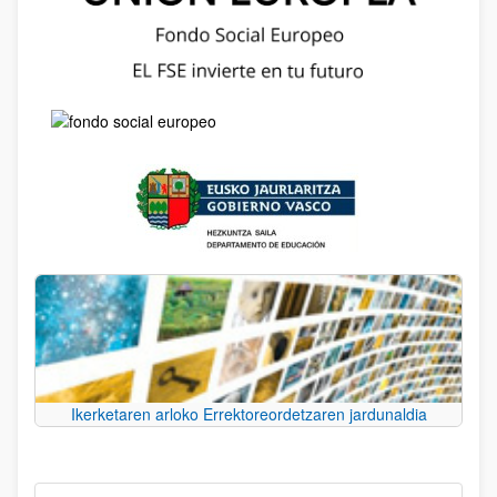
Ikerketaren arloko Errektoreordetzaren jardunaldia