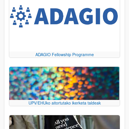
ADAGIO Fellowship Programme
UPV/EHUko aitortutako ikerketa taldeak