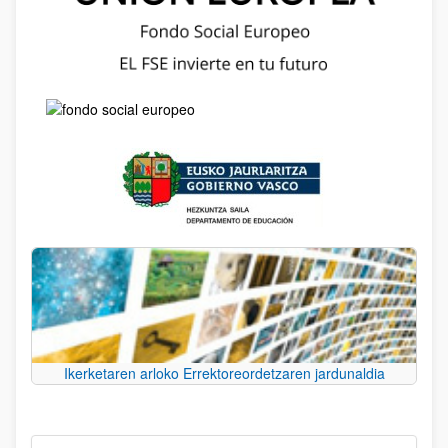
Ikerketaren arloko Errektoreordetzaren jardunaldia