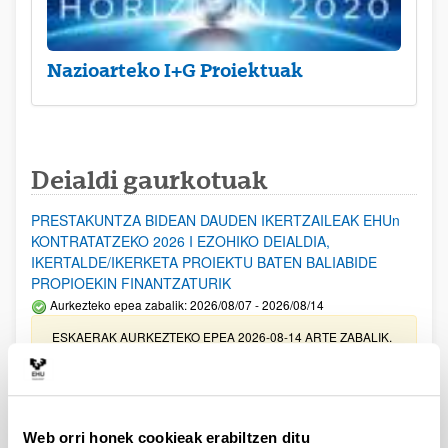
Nazioarteko I+G Proiektuak
Deialdi gaurkotuak
PRESTAKUNTZA BIDEAN DAUDEN IKERTZAILEAK EHUn
KONTRATATZEKO 2026 I EZOHIKO DEIALDIA,
IKERTALDE/IKERKETA PROIEKTU BATEN BALIABIDE
PROPIOEKIN FINANTZATURIK
Aurkezteko epea zabalik: 2026/08/07 - 2026/08/14
ESKAERAK AURKEZTEKO EPEA 2026-08-14 ARTE ZABALIK.
UPV/EHUn Azpiegitura Zientifikoa eta Funts Bibliografikoak
erosi eta berritzeko laguntzak 2026
Izapide irekia
Web orri honek cookieak erabiltzen ditu