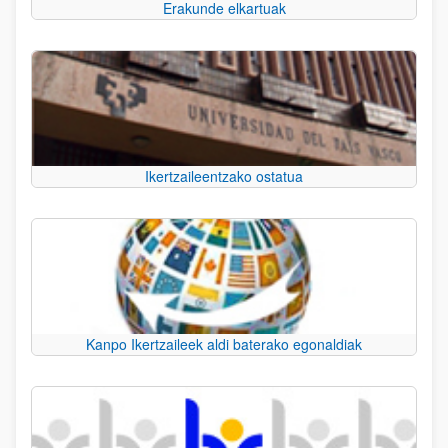
Erakunde elkartuak
Ikertzaileentzako ostatua
Kanpo Ikertzaileek aldi baterako egonaldiak