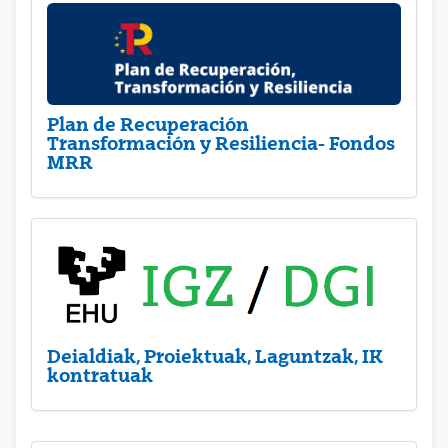
Plan de Recuperación
Transformación y Resiliencia- Fondos
MRR
Deialdiak, Proiektuak, Laguntzak, IK
kontratuak