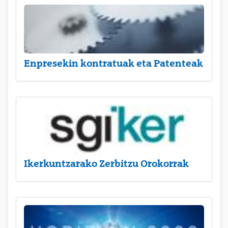
Enpresekin kontratuak eta Patenteak
Ikerkuntzarako Zerbitzu Orokorrak