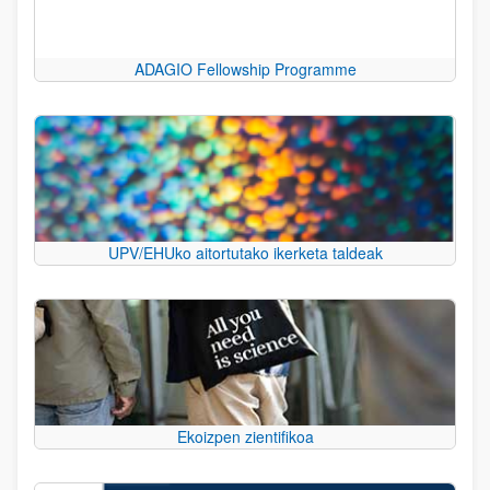
ADAGIO Fellowship Programme
UPV/EHUko aitortutako ikerketa taldeak
Ekoizpen zientifikoa