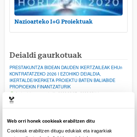
Nazioarteko I+G Proiektuak
Deialdi gaurkotuak
PRESTAKUNTZA BIDEAN DAUDEN IKERTZAILEAK EHUn
KONTRATATZEKO 2026 I EZOHIKO DEIALDIA,
IKERTALDE/IKERKETA PROIEKTU BATEN BALIABIDE
PROPIOEKIN FINANTZATURIK
Aurkezteko epea zabalik: 2026/08/07 - 2026/08/14
ESKAERAK AURKEZTEKO EPEA 2026-08-14 ARTE ZABALIK.
UPV/EHUn Azpiegitura Zientifikoa eta Funts Bibliografikoak
Web orri honek cookieak erabiltzen ditu
erosi eta berritzeko laguntzak 2026
Izapide irekia
Cookieak erabiltzen ditugu edukiak eta iragarkiak