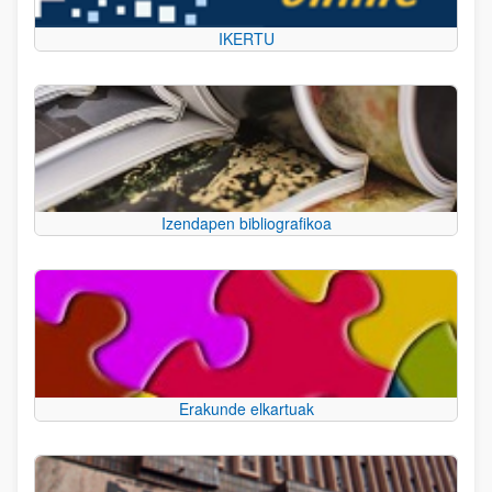
IKERTU
Izendapen bibliografikoa
Erakunde elkartuak