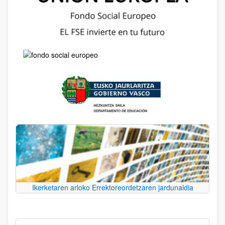
Ikerketaren arloko Errektoreordetzaren jardunaldia