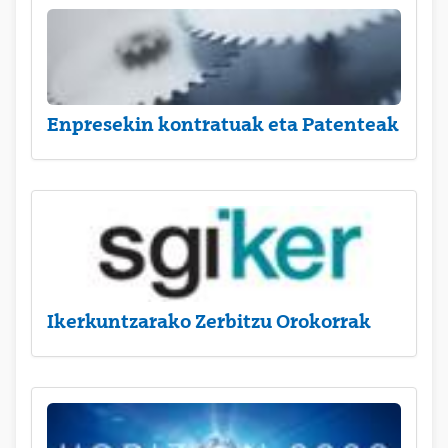
Enpresekin kontratuak eta Patenteak
Ikerkuntzarako Zerbitzu Orokorrak