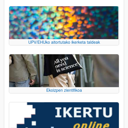
UPV/EHUko aitortutako ikerketa taldeak
Ekoizpen zientifikoa