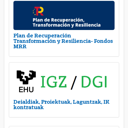
Plan de Recuperación
Transformación y Resiliencia- Fondos
MRR
Deialdiak, Proiektuak, Laguntzak, IK
kontratuak