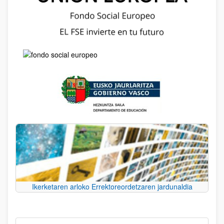
Ikerketaren arloko Errektoreordetzaren jardunaldia