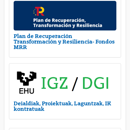
Plan de Recuperación
Transformación y Resiliencia- Fondos
MRR
Deialdiak, Proiektuak, Laguntzak, IK
kontratuak