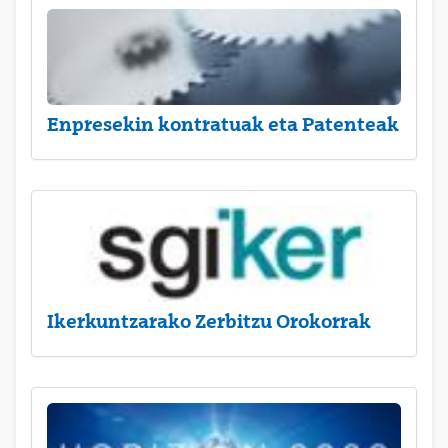
Enpresekin kontratuak eta Patenteak
Ikerkuntzarako Zerbitzu Orokorrak