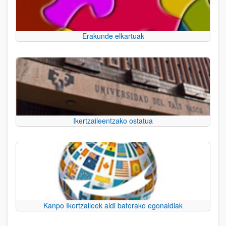
Erakunde elkartuak
Ikertzaileentzako ostatua
Kanpo Ikertzaileek aldi baterako egonaldiak