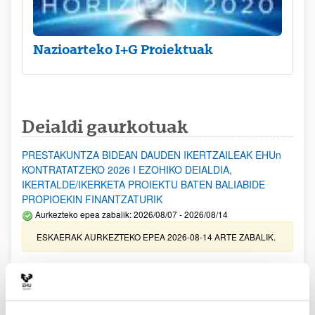
Nazioarteko I+G Proiektuak
Deialdi gaurkotuak
PRESTAKUNTZA BIDEAN DAUDEN IKERTZAILEAK EHUn
KONTRATATZEKO 2026 I EZOHIKO DEIALDIA,
IKERTALDE/IKERKETA PROIEKTU BATEN BALIABIDE
PROPIOEKIN FINANTZATURIK
Aurkezteko epea zabalik: 2026/08/07 - 2026/08/14
ESKAERAK AURKEZTEKO EPEA 2026-08-14 ARTE ZABALIK.
UPV/EHUn Azpiegitura Zientifikoa eta Funts Bibliografikoak
erosi eta berritzeko laguntzak 2026
Izapide irekia