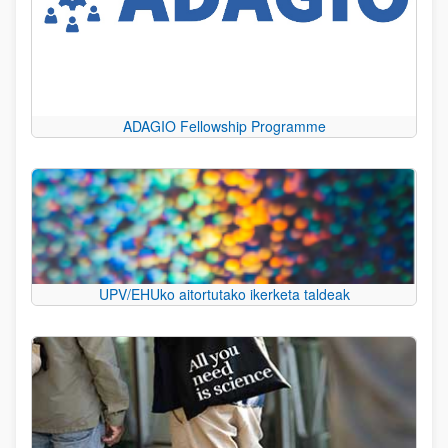
ADAGIO Fellowship Programme
UPV/EHUko aitortutako ikerketa taldeak