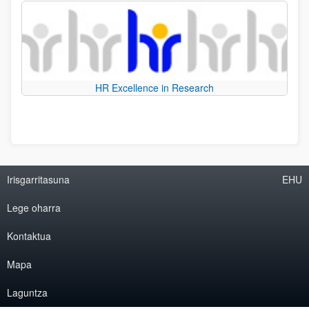
HR Excellence in Research
Irisgarritasuna
EHU
Lege oharra
Kontaktua
Mapa
Laguntza