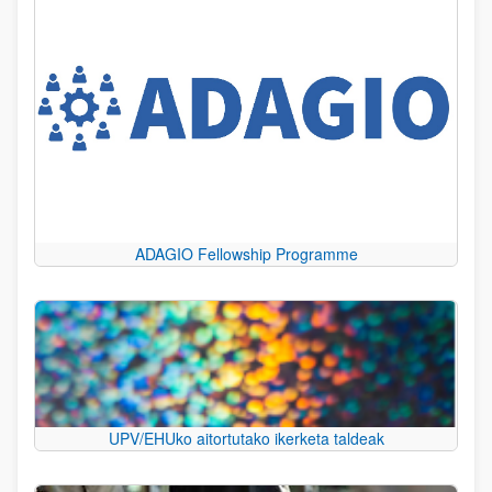
ADAGIO Fellowship Programme
UPV/EHUko aitortutako ikerketa taldeak