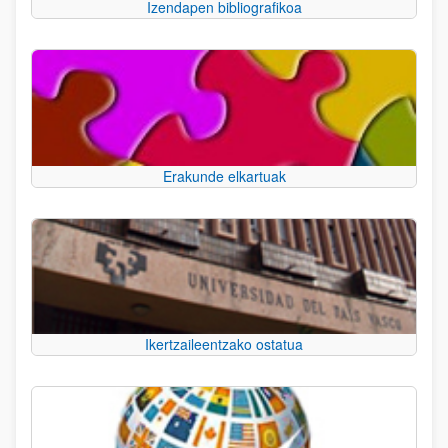
Izendapen bibliografikoa
Erakunde elkartuak
Ikertzaileentzako ostatua