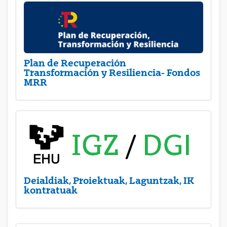
Plan de Recuperación
Transformación y Resiliencia- Fondos
MRR
Deialdiak, Proiektuak, Laguntzak, IK
kontratuak