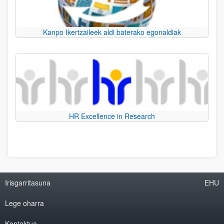
Kanpo Ikertzaileek aldi baterako egonaldiak
HR Excellence in Research
Irisgarritasuna
EHU
Lege oharra
Kontaktua