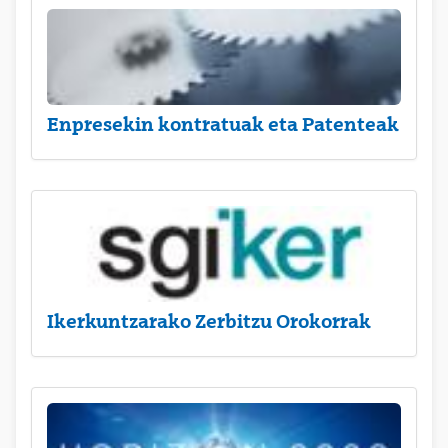
Enpresekin kontratuak eta Patenteak
Ikerkuntzarako Zerbitzu Orokorrak