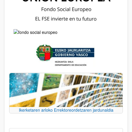
Ikerketaren arloko Errektoreordetzaren jardunaldia