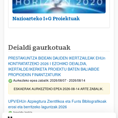
Nazioarteko I+G Proiektuak
Deialdi gaurkotuak
PRESTAKUNTZA BIDEAN DAUDEN IKERTZAILEAK EHUn
KONTRATATZEKO 2026 I EZOHIKO DEIALDIA,
IKERTALDE/IKERKETA PROIEKTU BATEN BALIABIDE
PROPIOEKIN FINANTZATURIK
Aurkezteko epea zabalik: 2026/08/07 - 2026/08/14
ESKAERAK AURKEZTEKO EPEA 2026-08-14 ARTE ZABALIK.
UPV/EHUn Azpiegitura Zientifikoa eta Funts Bibliografikoak
erosi eta berritzeko laguntzak 2026
Izapide irekia