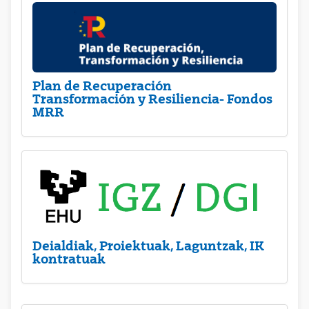
Plan de Recuperación
Transformación y Resiliencia- Fondos
MRR
Deialdiak, Proiektuak, Laguntzak, IK
kontratuak