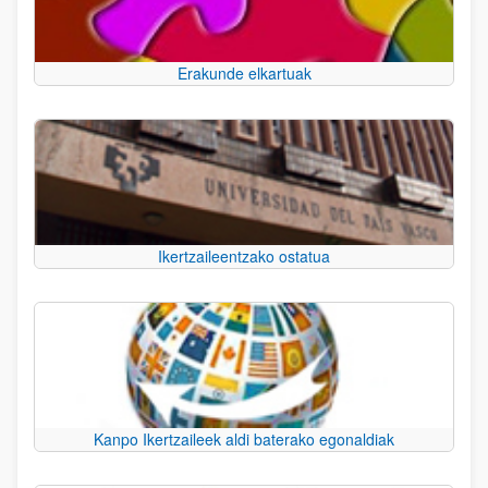
Erakunde elkartuak
Ikertzaileentzako ostatua
Kanpo Ikertzaileek aldi baterako egonaldiak