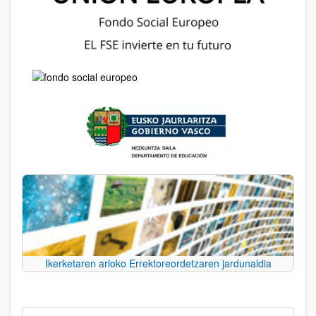
Ikerketaren arloko Errektoreordetzaren jardunaldia