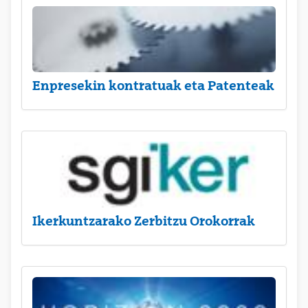
Enpresekin kontratuak eta Patenteak
Ikerkuntzarako Zerbitzu Orokorrak