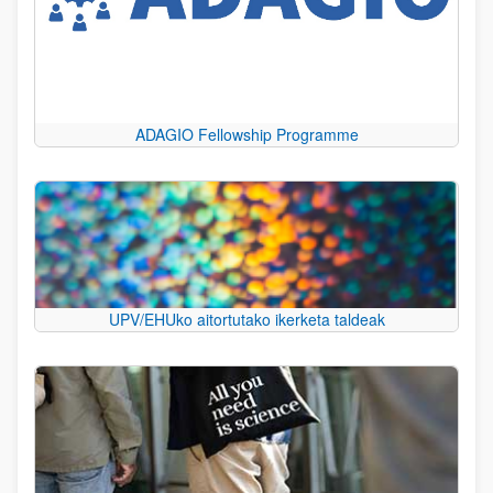
ADAGIO Fellowship Programme
UPV/EHUko aitortutako ikerketa taldeak