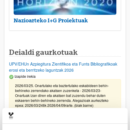
Nazioarteko I+G Proiektuak
Deialdi gaurkotuak
UPV/EHUn Azpiegitura Zientifikoa eta Funts Bibliografikoak
erosi eta berritzeko laguntzak 2026
Izapide irekia
2026/03/25. Onartutako eta baztertutako eskabideen behin-
behineko zerrendako akatsen zuzenketa - 2026/03/23-
Onartuak izan diren eta akatsen bat zuzendu behar duten
eskaeren behin-behineko zerrenda. Alegazioak aurkezteko
epea: 2026/03/24tik 2026/04/09rarte. (biak barne)
Zientzia, Teknologia eta Berrikuntza arloetako kultura
sustatzeko laguntzen deialdia (FECYT) 2026