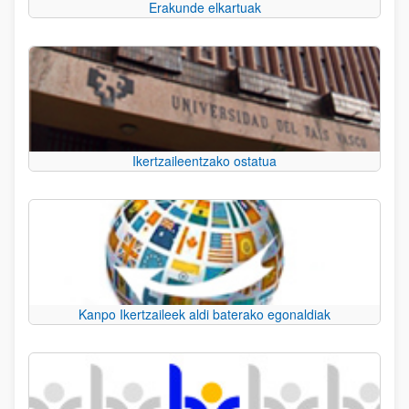
Erakunde elkartuak
Ikertzaileentzako ostatua
Kanpo Ikertzaileek aldi baterako egonaldiak