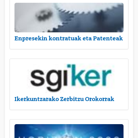
Enpresekin kontratuak eta Patenteak
Ikerkuntzarako Zerbitzu Orokorrak