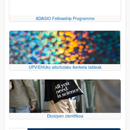
ADAGIO Fellowship Programme
UPV/EHUko aitortutako ikerketa taldeak
Ekoizpen zientifikoa