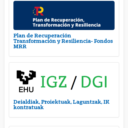
Plan de Recuperación
Transformación y Resiliencia- Fondos
MRR
Deialdiak, Proiektuak, Laguntzak, IK
kontratuak