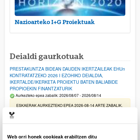
Nazioarteko I+G Proiektuak
Deialdi gaurkotuak
PRESTAKUNTZA BIDEAN DAUDEN IKERTZAILEAK EHUn
KONTRATATZEKO 2026 I EZOHIKO DEIALDIA,
IKERTALDE/IKERKETA PROIEKTU BATEN BALIABIDE
PROPIOEKIN FINANTZATURIK
Aurkezteko epea zabalik: 2026/08/07 - 2026/08/14
ESKAERAK AURKEZTEKO EPEA 2026-08-14 ARTE ZABALIK.
UPV/EHUn Azpiegitura Zientifikoa eta Funts Bibliografikoak
erosi eta berritzeko laguntzak 2026
Izapide irekia
Web orri honek cookieak erabiltzen ditu