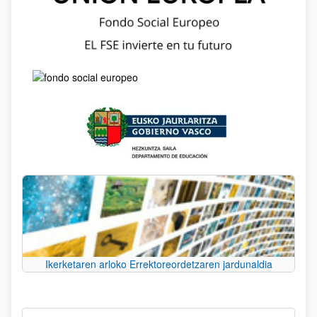
Ikerketaren arloko Errektoreordetzaren jardunaldia