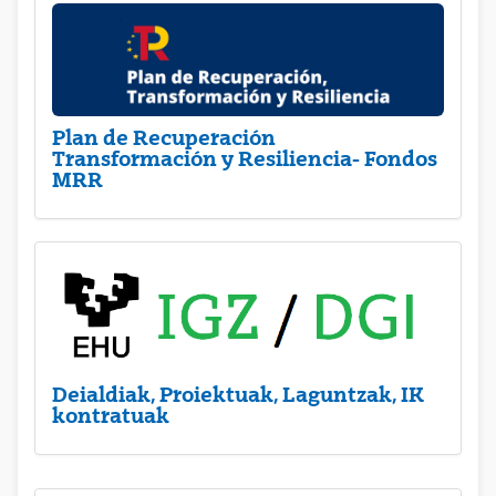
Plan de Recuperación
Transformación y Resiliencia- Fondos
MRR
Deialdiak, Proiektuak, Laguntzak, IK
kontratuak