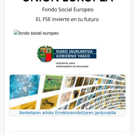
Ikerketaren arloko Errektoreordetzaren jardunaldia