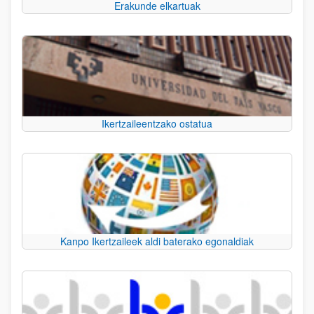
Erakunde elkartuak
Ikertzaileentzako ostatua
Kanpo Ikertzaileek aldi baterako egonaldiak