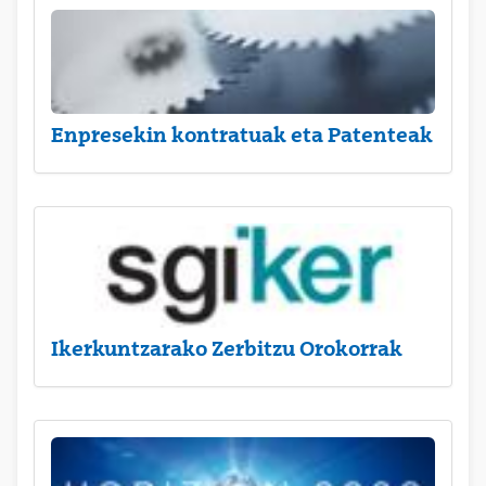
Enpresekin kontratuak eta Patenteak
Ikerkuntzarako Zerbitzu Orokorrak