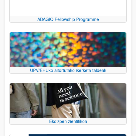
ADAGIO Fellowship Programme
UPV/EHUko aitortutako ikerketa taldeak
Ekoizpen zientifikoa