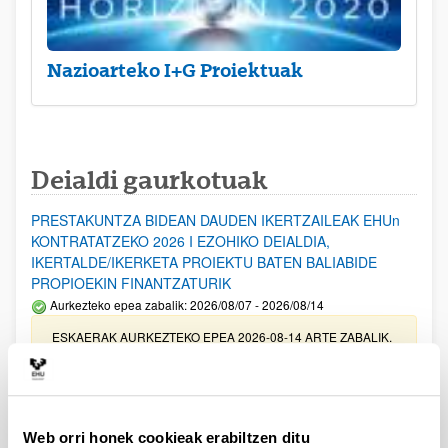
Nazioarteko I+G Proiektuak
Deialdi gaurkotuak
PRESTAKUNTZA BIDEAN DAUDEN IKERTZAILEAK EHUn
KONTRATATZEKO 2026 I EZOHIKO DEIALDIA,
IKERTALDE/IKERKETA PROIEKTU BATEN BALIABIDE
PROPIOEKIN FINANTZATURIK
Aurkezteko epea zabalik: 2026/08/07 - 2026/08/14
ESKAERAK AURKEZTEKO EPEA 2026-08-14 ARTE ZABALIK.
UPV/EHUn Azpiegitura Zientifikoa eta Funts Bibliografikoak
erosi eta berritzeko laguntzak 2026
Izapide irekia
Web orri honek cookieak erabiltzen ditu