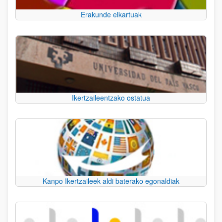
Erakunde elkartuak
Ikertzaileentzako ostatua
Kanpo Ikertzaileek aldi baterako egonaldiak