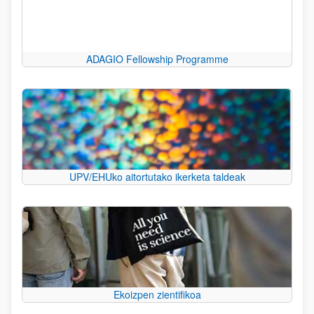
ADAGIO Fellowship Programme
UPV/EHUko aitortutako ikerketa taldeak
Ekoizpen zientifikoa