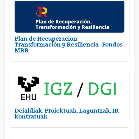
Plan de Recuperación
Transformación y Resiliencia- Fondos
MRR
Deialdiak, Proiektuak, Laguntzak, IK
kontratuak