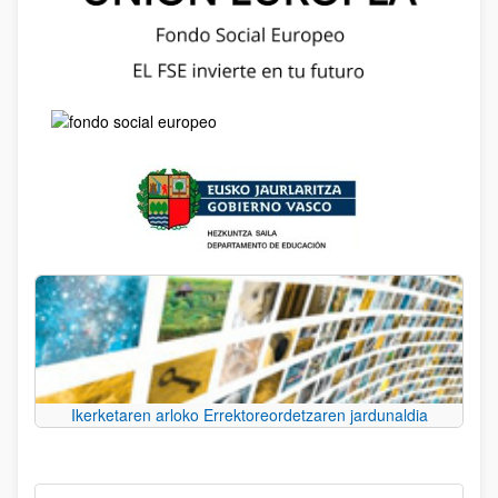
Ikerketaren arloko Errektoreordetzaren jardunaldia