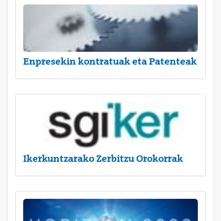
Enpresekin kontratuak eta Patenteak
Ikerkuntzarako Zerbitzu Orokorrak