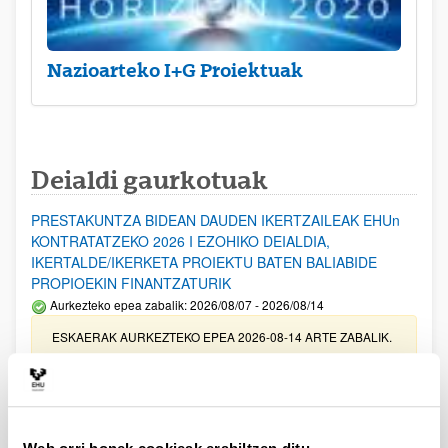
Nazioarteko I+G Proiektuak
Deialdi gaurkotuak
PRESTAKUNTZA BIDEAN DAUDEN IKERTZAILEAK EHUn
KONTRATATZEKO 2026 I EZOHIKO DEIALDIA,
IKERTALDE/IKERKETA PROIEKTU BATEN BALIABIDE
PROPIOEKIN FINANTZATURIK
Aurkezteko epea zabalik: 2026/08/07 - 2026/08/14
ESKAERAK AURKEZTEKO EPEA 2026-08-14 ARTE ZABALIK.
UPV/EHUn Azpiegitura Zientifikoa eta Funts Bibliografikoak
erosi eta berritzeko laguntzak 2026
Izapide irekia