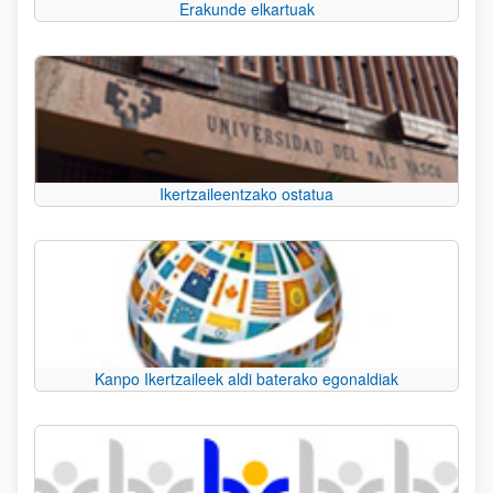
Erakunde elkartuak
Ikertzaileentzako ostatua
Kanpo Ikertzaileek aldi baterako egonaldiak