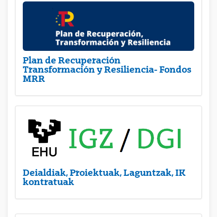
Plan de Recuperación
Transformación y Resiliencia- Fondos
MRR
Deialdiak, Proiektuak, Laguntzak, IK
kontratuak