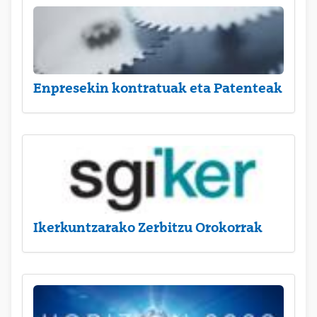
Enpresekin kontratuak eta Patenteak
Ikerkuntzarako Zerbitzu Orokorrak