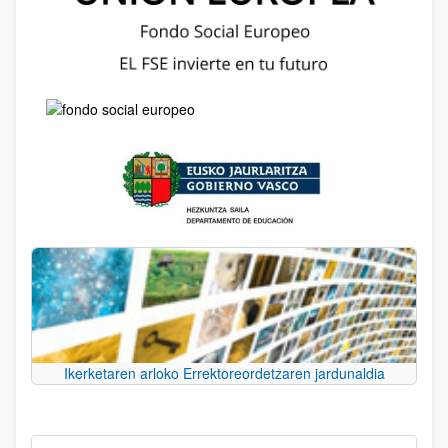
Ikerketaren arloko Errektoreordetzaren jardunaldia