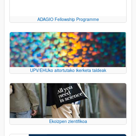
ADAGIO Fellowship Programme
UPV/EHUko aitortutako ikerketa taldeak
Ekoizpen zientifikoa