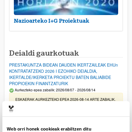
Nazioarteko I+G Proiektuak
Deialdi gaurkotuak
PRESTAKUNTZA BIDEAN DAUDEN IKERTZAILEAK EHUn
KONTRATATZEKO 2026 I EZOHIKO DEIALDIA,
IKERTALDE/IKERKETA PROIEKTU BATEN BALIABIDE
PROPIOEKIN FINANTZATURIK
Aurkezteko epea zabalik: 2026/08/07 - 2026/08/14
ESKAERAK AURKEZTEKO EPEA 2026-08-14 ARTE ZABALIK.
UPV/EHUn Azpiegitura Zientifikoa eta Funts Bibliografikoak
erosi eta berritzeko laguntzak 2026
Izapide irekia
Web orri honek cookieak erabiltzen ditu