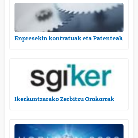
Enpresekin kontratuak eta Patenteak
Ikerkuntzarako Zerbitzu Orokorrak