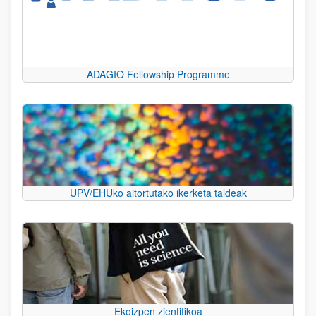
ADAGIO Fellowship Programme
UPV/EHUko aitortutako ikerketa taldeak
Ekoizpen zientifikoa