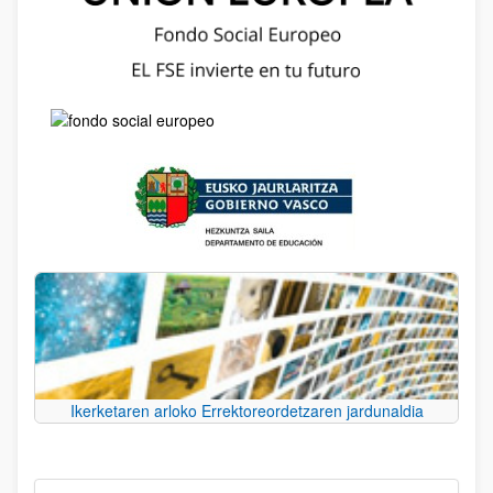
Ikerketaren arloko Errektoreordetzaren jardunaldia