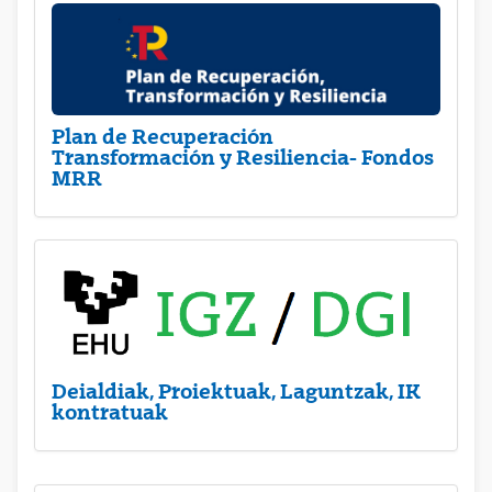
Plan de Recuperación
Transformación y Resiliencia- Fondos
MRR
Deialdiak, Proiektuak, Laguntzak, IK
kontratuak