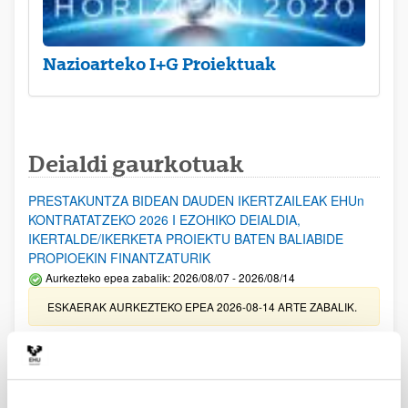
Nazioarteko I+G Proiektuak
Deialdi gaurkotuak
PRESTAKUNTZA BIDEAN DAUDEN IKERTZAILEAK EHUn
KONTRATATZEKO 2026 I EZOHIKO DEIALDIA,
IKERTALDE/IKERKETA PROIEKTU BATEN BALIABIDE
PROPIOEKIN FINANTZATURIK
Aurkezteko epea zabalik: 2026/08/07 - 2026/08/14
ESKAERAK AURKEZTEKO EPEA 2026-08-14 ARTE ZABALIK.
UPV/EHUn Azpiegitura Zientifikoa eta Funts Bibliografikoak
erosi eta berritzeko laguntzak 2026
Izapide irekia