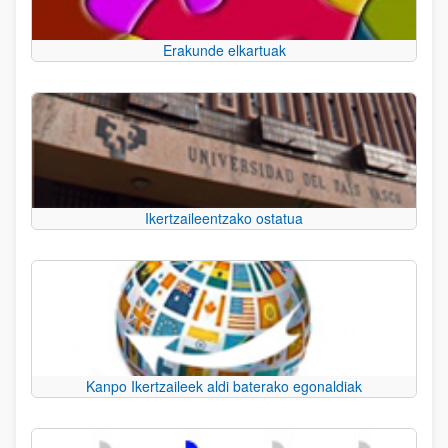
Erakunde elkartuak
Ikertzaileentzako ostatua
Kanpo Ikertzaileek aldi baterako egonaldiak