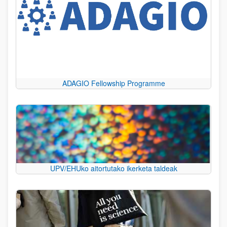
ADAGIO Fellowship Programme
UPV/EHUko aitortutako ikerketa taldeak