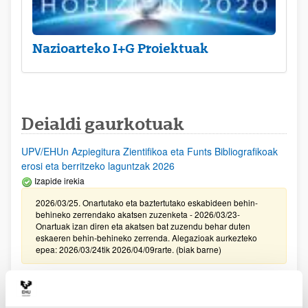
Nazioarteko I+G Proiektuak
Deialdi gaurkotuak
UPV/EHUn Azpiegitura Zientifikoa eta Funts Bibliografikoak
erosi eta berritzeko laguntzak 2026
Izapide irekia
2026/03/25. Onartutako eta baztertutako eskabideen behin-
behineko zerrendako akatsen zuzenketa - 2026/03/23-
Onartuak izan diren eta akatsen bat zuzendu behar duten
eskaeren behin-behineko zerrenda. Alegazioak aurkezteko
epea: 2026/03/24tik 2026/04/09rarte. (biak barne)
Zientzia, Teknologia eta Berrikuntza arloetako kultura
sustatzeko laguntzen deialdia (FECYT) 2026