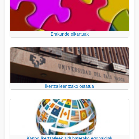
Erakunde elkartuak
Ikertzaileentzako ostatua
Kanpo Ikertzaileek aldi baterako egonaldiak