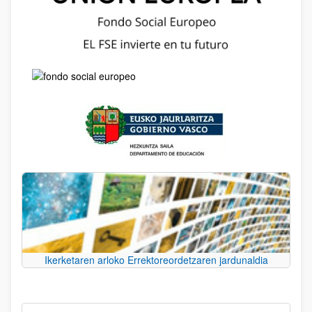
Ikerketaren arloko Errektoreordetzaren jardunaldia