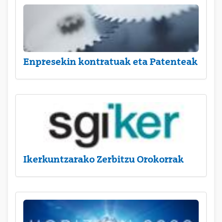
Enpresekin kontratuak eta Patenteak
Ikerkuntzarako Zerbitzu Orokorrak