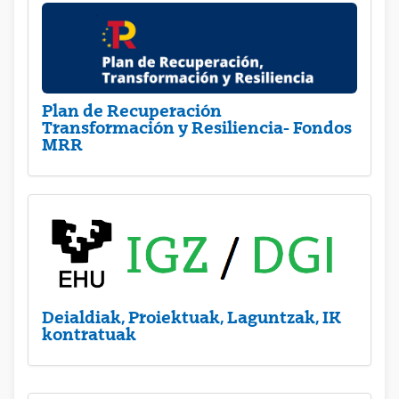
Plan de Recuperación
Transformación y Resiliencia- Fondos
MRR
Deialdiak, Proiektuak, Laguntzak, IK
kontratuak