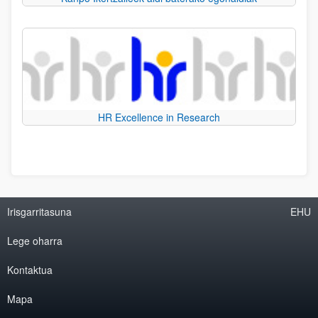
HR Excellence in Research
Irisgarritasuna
EHU
Lege oharra
Kontaktua
Mapa