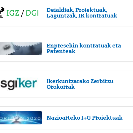
Deialdiak, Proiektuak,
Laguntzak, IK kontratuak
Enpresekin kontratuak eta
Patenteak
Ikerkuntzarako Zerbitzu
Orokorrak
Nazioarteko I+G Proiektuak