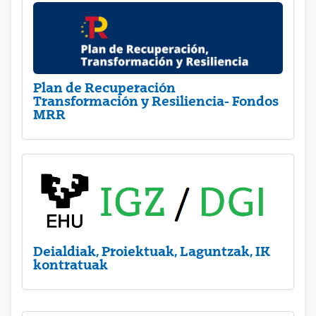
Plan de Recuperación
Transformación y Resiliencia- Fondos
MRR
Deialdiak, Proiektuak, Laguntzak, IK
kontratuak