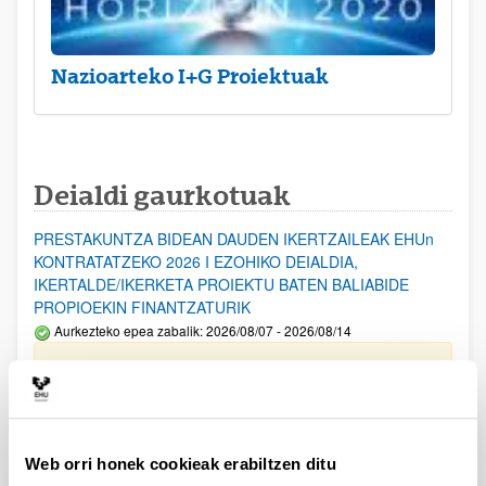
Nazioarteko I+G Proiektuak
Deialdi gaurkotuak
PRESTAKUNTZA BIDEAN DAUDEN IKERTZAILEAK EHUn
KONTRATATZEKO 2026 I EZOHIKO DEIALDIA,
IKERTALDE/IKERKETA PROIEKTU BATEN BALIABIDE
PROPIOEKIN FINANTZATURIK
Aurkezteko epea zabalik: 2026/08/07 - 2026/08/14
ESKAERAK AURKEZTEKO EPEA 2026-08-14 ARTE ZABALIK.
UPV/EHUn Azpiegitura Zientifikoa eta Funts Bibliografikoak
erosi eta berritzeko laguntzak 2026
Izapide irekia
Web orri honek cookieak erabiltzen ditu