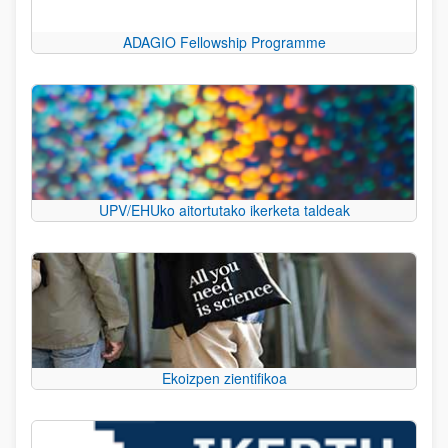
ADAGIO Fellowship Programme
UPV/EHUko aitortutako ikerketa taldeak
Ekoizpen zientifikoa