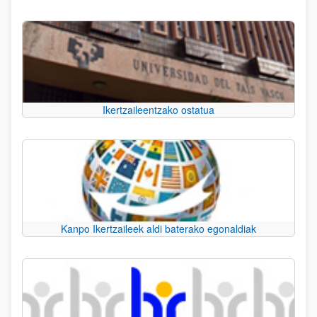
Ikertzaileentzako ostatua
Kanpo Ikertzaileek aldi baterako egonaldiak