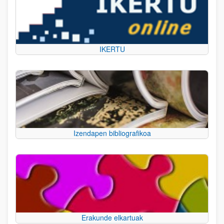
IKERTU
Izendapen bibliografikoa
Erakunde elkartuak