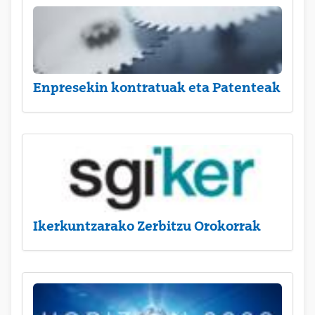
Enpresekin kontratuak eta Patenteak
Ikerkuntzarako Zerbitzu Orokorrak