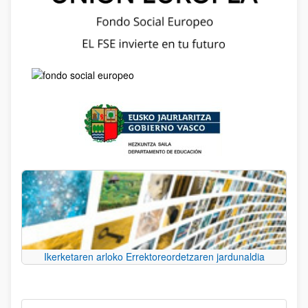
Ikerketaren arloko Errektoreordetzaren jardunaldia