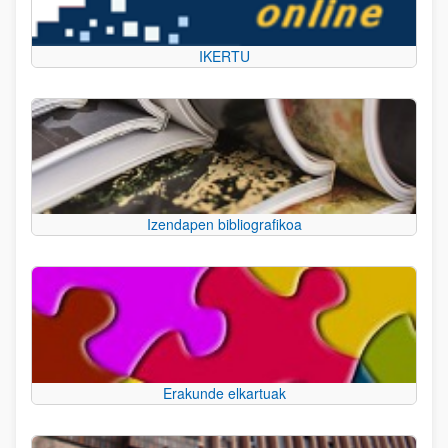
IKERTU
Izendapen bibliografikoa
Erakunde elkartuak