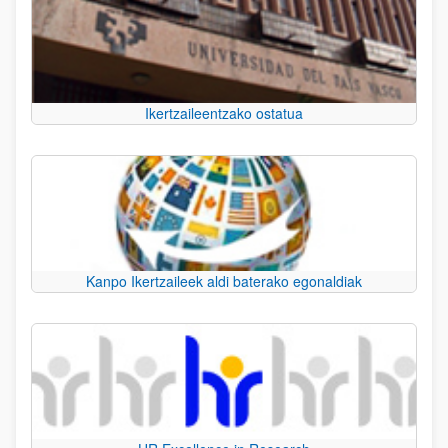
Ikertzaileentzako ostatua
Kanpo Ikertzaileek aldi baterako egonaldiak