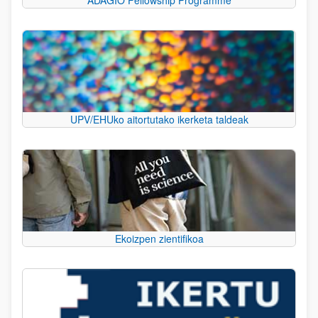
UPV/EHUko aitortutako ikerketa taldeak
Ekoizpen zientifikoa