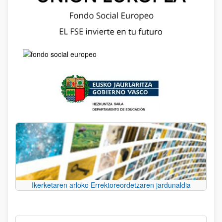
Ikerketaren arloko Errektoreordetzaren jardunaldia