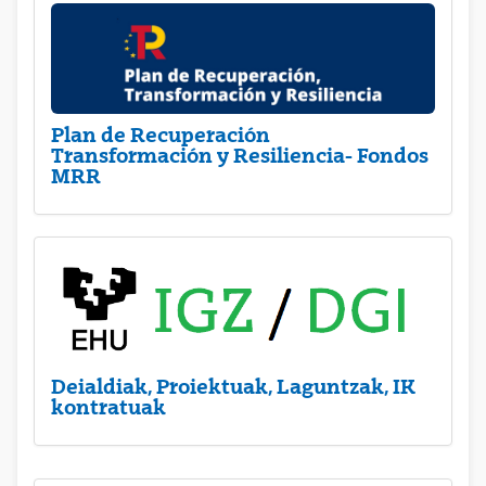
Plan de Recuperación
Transformación y Resiliencia- Fondos
MRR
Deialdiak, Proiektuak, Laguntzak, IK
kontratuak