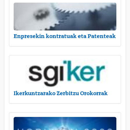
Enpresekin kontratuak eta Patenteak
Ikerkuntzarako Zerbitzu Orokorrak