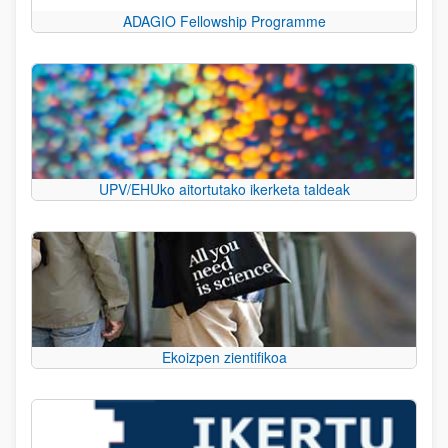
ADAGIO Fellowship Programme
UPV/EHUko aitortutako ikerketa taldeak
Ekoizpen zientifikoa