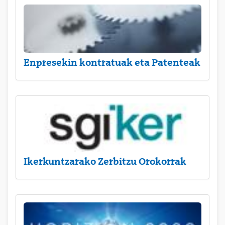
Enpresekin kontratuak eta Patenteak
Ikerkuntzarako Zerbitzu Orokorrak