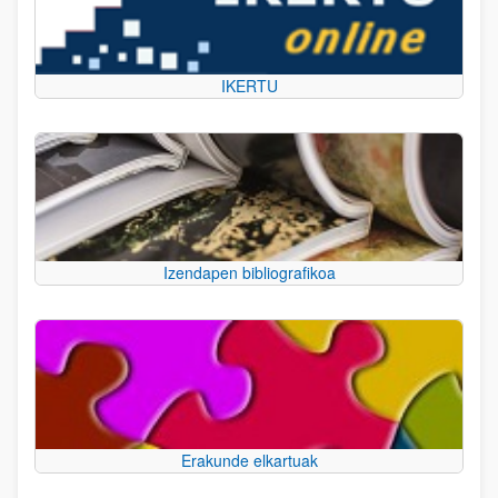
IKERTU
Izendapen bibliografikoa
Erakunde elkartuak