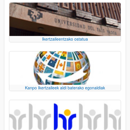
Ikertzaileentzako ostatua
Kanpo Ikertzaileek aldi baterako egonaldiak