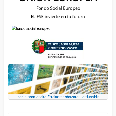
Ikerketaren arloko Errektoreordetzaren jardunaldia