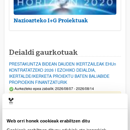
Nazioarteko I+G Proiektuak
Deialdi gaurkotuak
PRESTAKUNTZA BIDEAN DAUDEN IKERTZAILEAK EHUn
KONTRATATZEKO 2026 I EZOHIKO DEIALDIA,
IKERTALDE/IKERKETA PROIEKTU BATEN BALIABIDE
PROPIOEKIN FINANTZATURIK
Aurkezteko epea zabalik: 2026/08/07 - 2026/08/14
ESKAERAK AURKEZTEKO EPEA 2026-08-14 ARTE ZABALIK.
UPV/EHUn Azpiegitura Zientifikoa eta Funts Bibliografikoak
erosi eta berritzeko laguntzak 2026
Web orri honek cookieak erabiltzen ditu
Izapide irekia