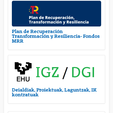
Plan de Recuperación
Transformación y Resiliencia- Fondos
MRR
Deialdiak, Proiektuak, Laguntzak, IK
kontratuak