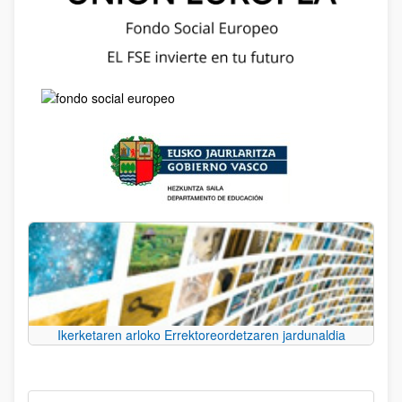
Ikerketaren arloko Errektoreordetzaren jardunaldia