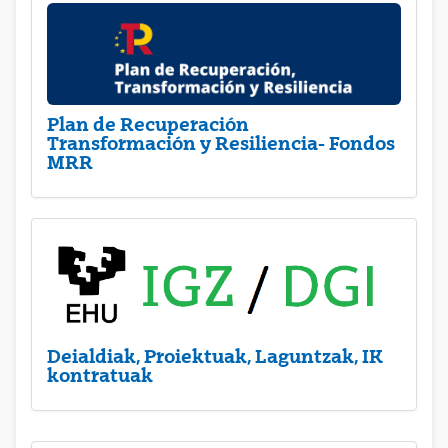
Plan de Recuperación
Transformación y Resiliencia- Fondos
MRR
Deialdiak, Proiektuak, Laguntzak, IK
kontratuak