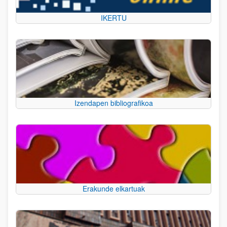
IKERTU
Izendapen bibliografikoa
Erakunde elkartuak