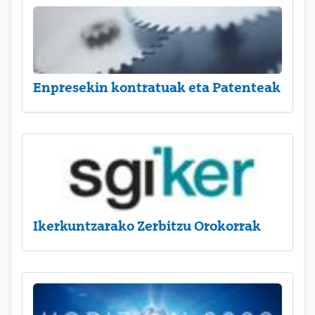
Enpresekin kontratuak eta Patenteak
Ikerkuntzarako Zerbitzu Orokorrak