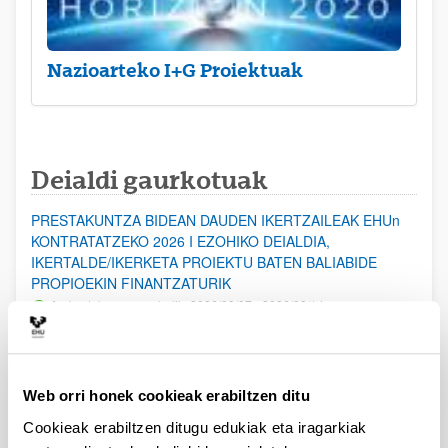
Nazioarteko I+G Proiektuak
Deialdi gaurkotuak
PRESTAKUNTZA BIDEAN DAUDEN IKERTZAILEAK EHUn
KONTRATATZEKO 2026 I EZOHIKO DEIALDIA,
IKERTALDE/IKERKETA PROIEKTU BATEN BALIABIDE
PROPIOEKIN FINANTZATURIK
Aurkezteko epea zabalik: 2026/08/07 - 2026/08/14
ESKAERAK AURKEZTEKO EPEA 2026-08-14 ARTE ZABALIK.
UPV/EHUn Azpiegitura Zientifikoa eta Funts Bibliografikoak
Web orri honek cookieak erabiltzen ditu
erosi eta berritzeko laguntzak 2026
Izapide irekia
Cookieak erabiltzen ditugu edukiak eta iragarkiak