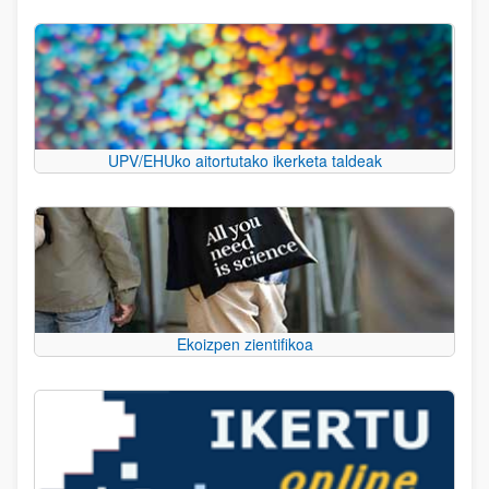
UPV/EHUko aitortutako ikerketa taldeak
Ekoizpen zientifikoa