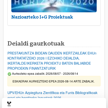
Nazioarteko I+G Proiektuak
Deialdi gaurkotuak
PRESTAKUNTZA BIDEAN DAUDEN IKERTZAILEAK EHUn
KONTRATATZEKO 2026 I EZOHIKO DEIALDIA,
IKERTALDE/IKERKETA PROIEKTU BATEN BALIABIDE
PROPIOEKIN FINANTZATURIK
Aurkezteko epea zabalik: 2026/08/07 - 2026/08/14
ESKAERAK AURKEZTEKO EPEA 2026-08-14 ARTE ZABALIK.
UPV/EHUn Azpiegitura Zientifikoa eta Funts Bibliografikoak
erosi eta berritzeko laguntzak 2026
Izapide irekia