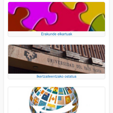
Erakunde elkartuak
Ikertzaileentzako ostatua