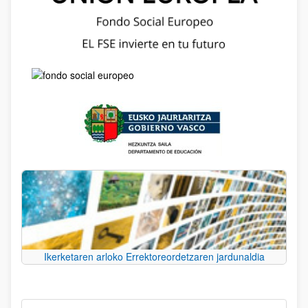
Ikerketaren arloko Errektoreordetzaren jardunaldia