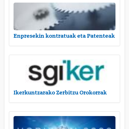
Enpresekin kontratuak eta Patenteak
Ikerkuntzarako Zerbitzu Orokorrak