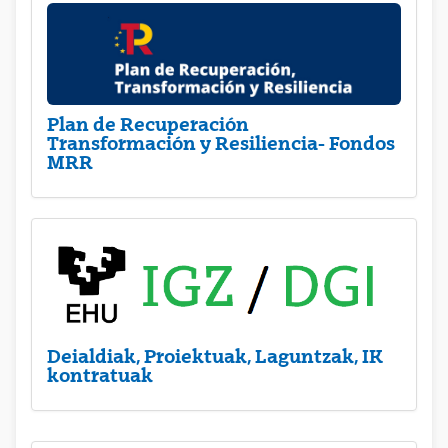
Plan de Recuperación
Transformación y Resiliencia- Fondos
MRR
Deialdiak, Proiektuak, Laguntzak, IK
kontratuak