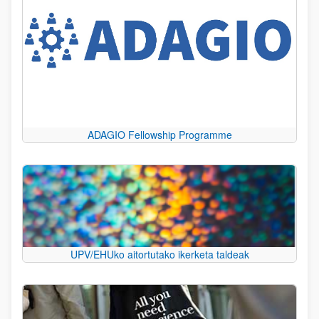
ADAGIO Fellowship Programme
UPV/EHUko aitortutako ikerketa taldeak