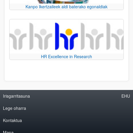
Kanpo Ikertzaileek aldi baterako egonaldiak
HR Excellence in Research
Irisgarritasuna
EHU
Lege oharra
Kontaktua
Mapa