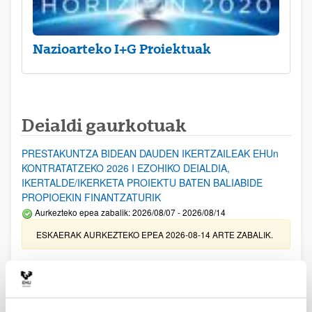
Nazioarteko I+G Proiektuak
Deialdi gaurkotuak
PRESTAKUNTZA BIDEAN DAUDEN IKERTZAILEAK EHUn
KONTRATATZEKO 2026 I EZOHIKO DEIALDIA,
IKERTALDE/IKERKETA PROIEKTU BATEN BALIABIDE
PROPIOEKIN FINANTZATURIK
Aurkezteko epea zabalik: 2026/08/07 - 2026/08/14
ESKAERAK AURKEZTEKO EPEA 2026-08-14 ARTE ZABALIK.
UPV/EHUn Azpiegitura Zientifikoa eta Funts Bibliografikoak
erosi eta berritzeko laguntzak 2026
Izapide irekia