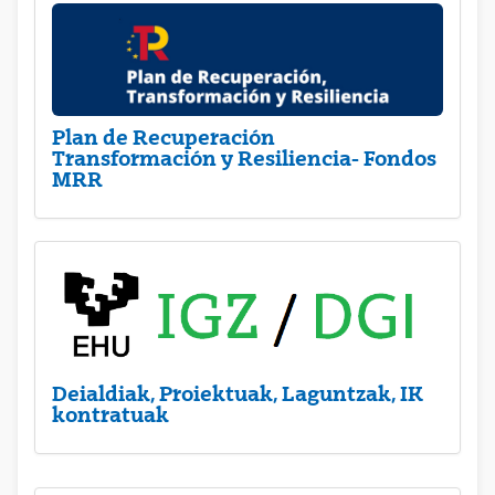
Plan de Recuperación
Transformación y Resiliencia- Fondos
MRR
Deialdiak, Proiektuak, Laguntzak, IK
kontratuak