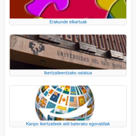
Erakunde elkartuak
Ikertzaileentzako ostatua
Kanpo Ikertzaileek aldi baterako egonaldiak