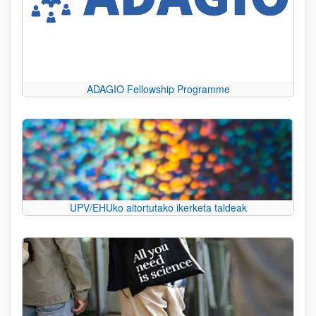
ADAGIO Fellowship Programme
UPV/EHUko aitortutako ikerketa taldeak