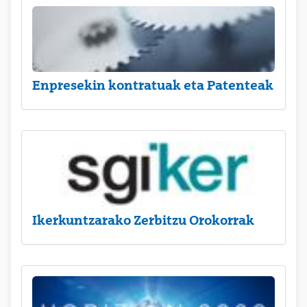
Enpresekin kontratuak eta Patenteak
Ikerkuntzarako Zerbitzu Orokorrak