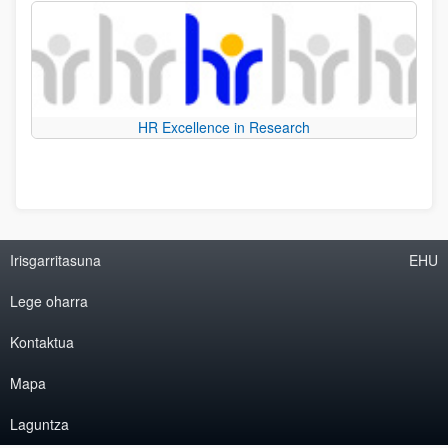
HR Excellence in Research
Irisgarritasuna
EHU
Lege oharra
Kontaktua
Mapa
Laguntza