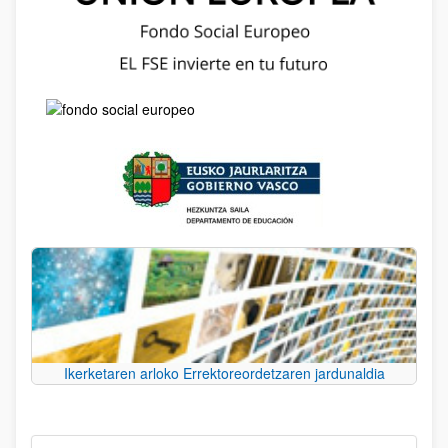
Ikerketaren arloko Errektoreordetzaren jardunaldia