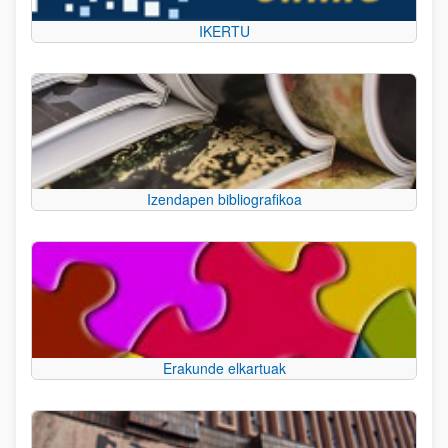
IKERTU
Izendapen bibliografikoa
Erakunde elkartuak