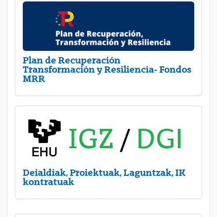
Plan de Recuperación
Transformación y Resiliencia- Fondos
MRR
Deialdiak, Proiektuak, Laguntzak, IK
kontratuak