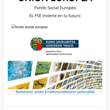
Ikerketaren arloko Errektoreordetzaren jardunaldia