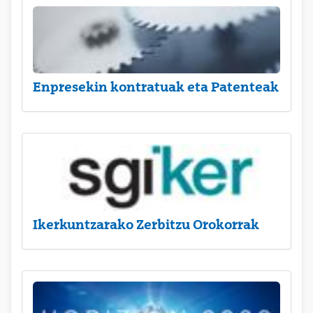
Enpresekin kontratuak eta Patenteak
Ikerkuntzarako Zerbitzu Orokorrak