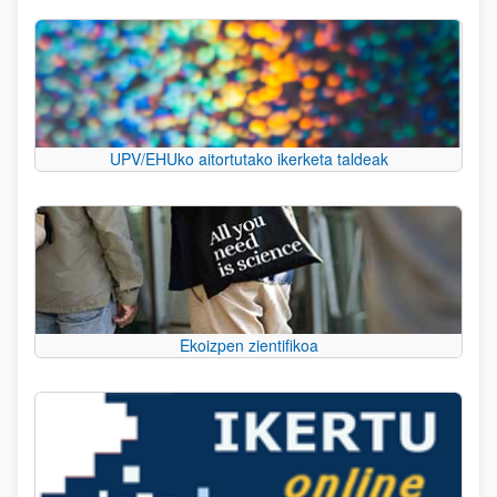
UPV/EHUko aitortutako ikerketa taldeak
Ekoizpen zientifikoa