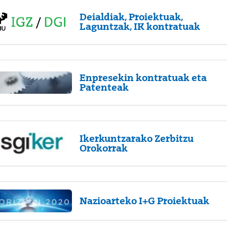
Deialdiak, Proiektuak,
Laguntzak, IK kontratuak
Enpresekin kontratuak eta
Patenteak
Ikerkuntzarako Zerbitzu
Orokorrak
Nazioarteko I+G Proiektuak