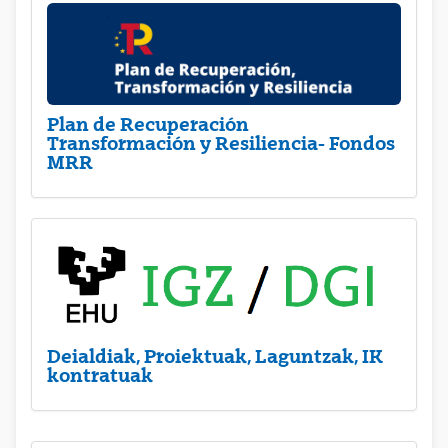
Plan de Recuperación
Transformación y Resiliencia- Fondos
MRR
Deialdiak, Proiektuak, Laguntzak, IK
kontratuak