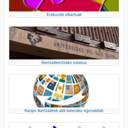
Erakunde elkartuak
Ikertzaileentzako ostatua
Kanpo Ikertzaileek aldi baterako egonaldiak