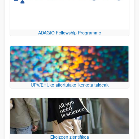
ADAGIO Fellowship Programme
UPV/EHUko aitortutako ikerketa taldeak
Ekoizpen zientifikoa