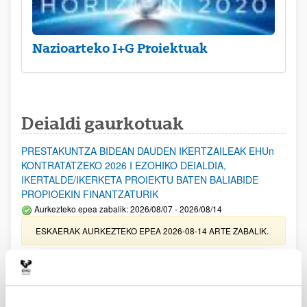
Nazioarteko I+G Proiektuak
Deialdi gaurkotuak
PRESTAKUNTZA BIDEAN DAUDEN IKERTZAILEAK EHUn
KONTRATATZEKO 2026 I EZOHIKO DEIALDIA,
IKERTALDE/IKERKETA PROIEKTU BATEN BALIABIDE
PROPIOEKIN FINANTZATURIK
Aurkezteko epea zabalik: 2026/08/07 - 2026/08/14
ESKAERAK AURKEZTEKO EPEA 2026-08-14 ARTE ZABALIK.
UPV/EHUn Azpiegitura Zientifikoa eta Funts Bibliografikoak
erosi eta berritzeko laguntzak 2026
Izapide irekia