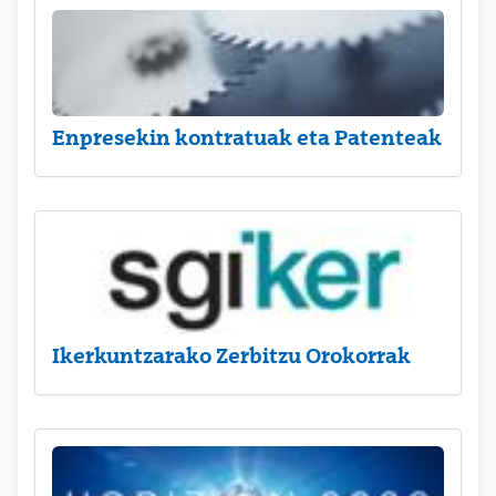
Enpresekin kontratuak eta Patenteak
Ikerkuntzarako Zerbitzu Orokorrak