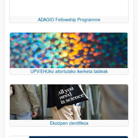
ADAGIO Fellowship Programme
UPV/EHUko aitortutako ikerketa taldeak
Ekoizpen zientifikoa