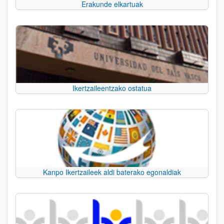
Erakunde elkartuak
Ikertzaileentzako ostatua
Kanpo Ikertzaileek aldi baterako egonaldiak