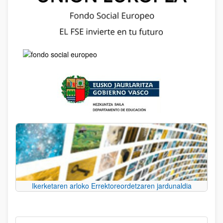
Ikerketaren arloko Errektoreordetzaren jardunaldia