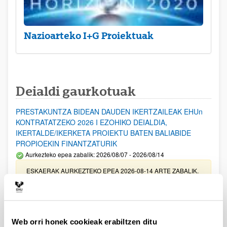
Nazioarteko I+G Proiektuak
Deialdi gaurkotuak
PRESTAKUNTZA BIDEAN DAUDEN IKERTZAILEAK EHUn
KONTRATATZEKO 2026 I EZOHIKO DEIALDIA,
IKERTALDE/IKERKETA PROIEKTU BATEN BALIABIDE
PROPIOEKIN FINANTZATURIK
Aurkezteko epea zabalik: 2026/08/07 - 2026/08/14
ESKAERAK AURKEZTEKO EPEA 2026-08-14 ARTE ZABALIK.
UPV/EHUn Azpiegitura Zientifikoa eta Funts Bibliografikoak
erosi eta berritzeko laguntzak 2026
Izapide irekia
Web orri honek cookieak erabiltzen ditu