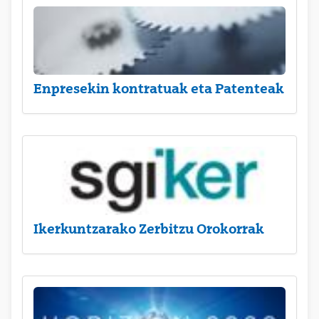
Enpresekin kontratuak eta Patenteak
Ikerkuntzarako Zerbitzu Orokorrak