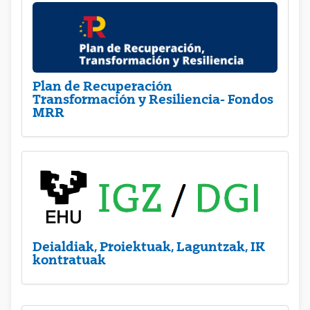
Plan de Recuperación
Transformación y Resiliencia- Fondos
MRR
Deialdiak, Proiektuak, Laguntzak, IK
kontratuak