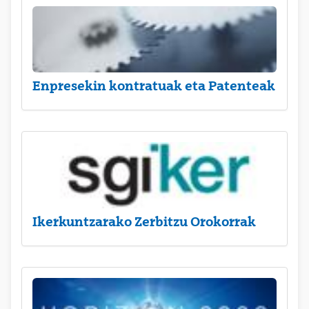
Enpresekin kontratuak eta Patenteak
Ikerkuntzarako Zerbitzu Orokorrak