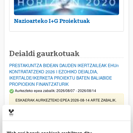
Nazioarteko I+G Proiektuak
Deialdi gaurkotuak
PRESTAKUNTZA BIDEAN DAUDEN IKERTZAILEAK EHUn
KONTRATATZEKO 2026 I EZOHIKO DEIALDIA,
IKERTALDE/IKERKETA PROIEKTU BATEN BALIABIDE
PROPIOEKIN FINANTZATURIK
Aurkezteko epea zabalik: 2026/08/07 - 2026/08/14
ESKAERAK AURKEZTEKO EPEA 2026-08-14 ARTE ZABALIK.
UPV/EHUn Azpiegitura Zientifikoa eta Funts Bibliografikoak
erosi eta berritzeko laguntzak 2026
Izapide irekia