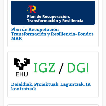
Plan de Recuperación
Transformación y Resiliencia- Fondos
MRR
Deialdiak, Proiektuak, Laguntzak, IK
kontratuak