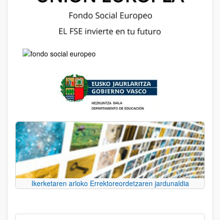
Ikerketaren arloko Errektoreordetzaren jardunaldia