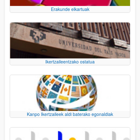
Erakunde elkartuak
Ikertzaileentzako ostatua
Kanpo Ikertzaileek aldi baterako egonaldiak