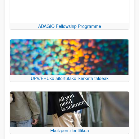
ADAGIO Fellowship Programme
UPV/EHUko aitortutako ikerketa taldeak
Ekoizpen zientifikoa