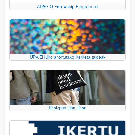
ADAGIO Fellowship Programme
UPV/EHUko aitortutako ikerketa taldeak
Ekoizpen zientifikoa