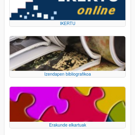
IKERTU
Izendapen bibliografikoa
Erakunde elkartuak