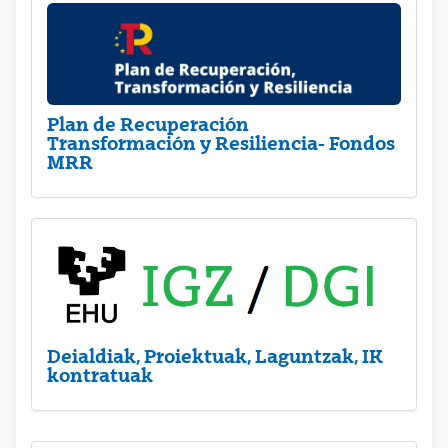
Plan de Recuperación
Transformación y Resiliencia- Fondos
MRR
Deialdiak, Proiektuak, Laguntzak, IK
kontratuak