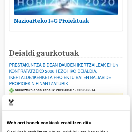
Nazioarteko I+G Proiektuak
Deialdi gaurkotuak
PRESTAKUNTZA BIDEAN DAUDEN IKERTZAILEAK EHUn
KONTRATATZEKO 2026 I EZOHIKO DEIALDIA,
IKERTALDE/IKERKETA PROIEKTU BATEN BALIABIDE
PROPIOEKIN FINANTZATURIK
Aurkezteko epea zabalik: 2026/08/07 - 2026/08/14
ESKAERAK AURKEZTEKO EPEA 2026-08-14 ARTE ZABALIK.
UPV/EHUn Azpiegitura Zientifikoa eta Funts Bibliografikoak
erosi eta berritzeko laguntzak 2026
Web orri honek cookieak erabiltzen ditu
Izapide irekia