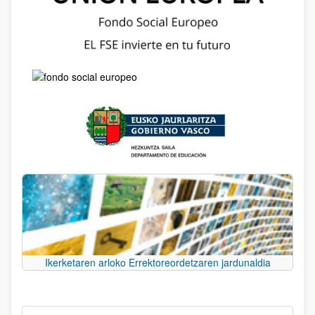
Ikerketaren arloko Errektoreordetzaren jardunaldia