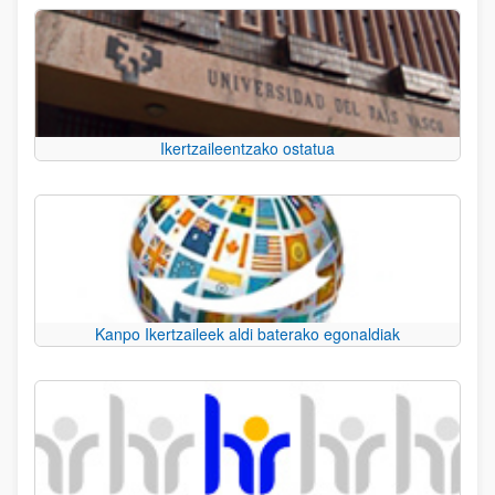
Ikertzaileentzako ostatua
Kanpo Ikertzaileek aldi baterako egonaldiak