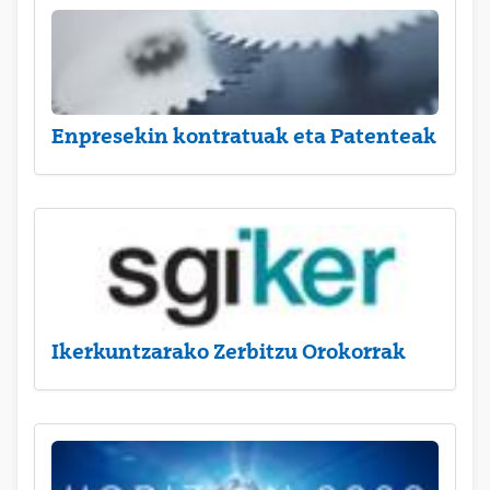
Enpresekin kontratuak eta Patenteak
Ikerkuntzarako Zerbitzu Orokorrak