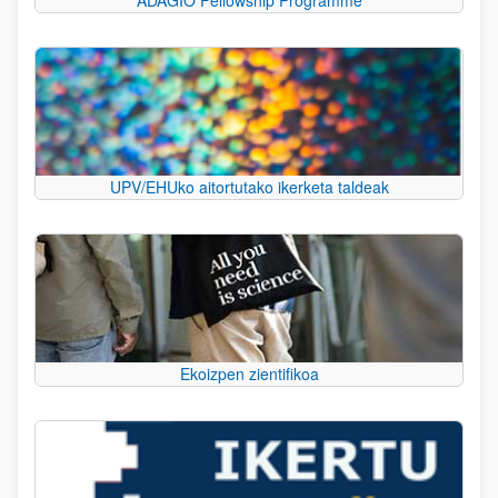
UPV/EHUko aitortutako ikerketa taldeak
Ekoizpen zientifikoa