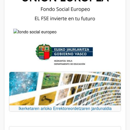
Ikerketaren arloko Errektoreordetzaren jardunaldia