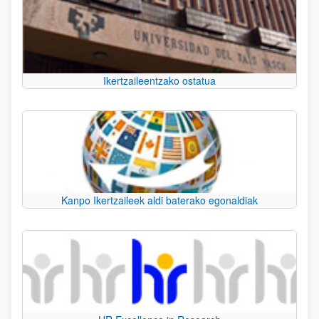
Ikertzaileentzako ostatua
Kanpo Ikertzaileek aldi baterako egonaldiak