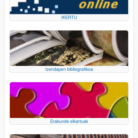
IKERTU
Izendapen bibliografikoa
Erakunde elkartuak