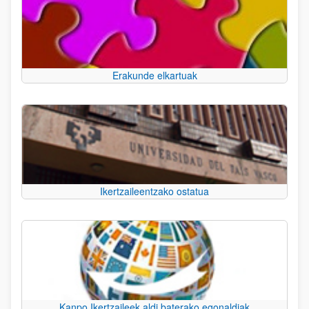
Erakunde elkartuak
Ikertzaileentzako ostatua
Kanpo Ikertzaileek aldi baterako egonaldiak