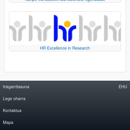
HR Excellence in Research
Irisgarritasuna
EHU
Lege oharra
Kontaktua
Mapa