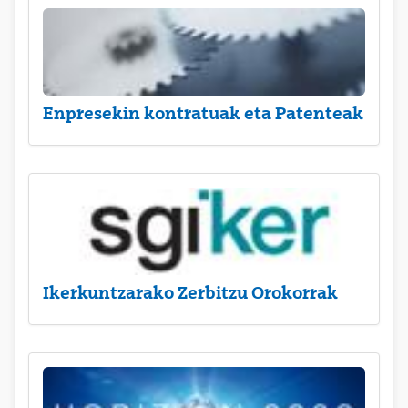
Enpresekin kontratuak eta Patenteak
Ikerkuntzarako Zerbitzu Orokorrak