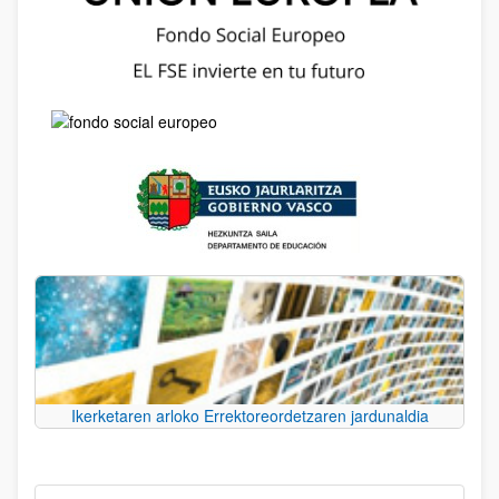
Ikerketaren arloko Errektoreordetzaren jardunaldia