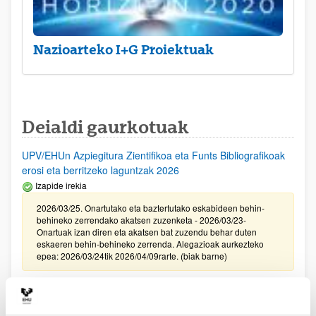
Nazioarteko I+G Proiektuak
Deialdi gaurkotuak
UPV/EHUn Azpiegitura Zientifikoa eta Funts Bibliografikoak
erosi eta berritzeko laguntzak 2026
Izapide irekia
2026/03/25. Onartutako eta baztertutako eskabideen behin-
behineko zerrendako akatsen zuzenketa - 2026/03/23-
Onartuak izan diren eta akatsen bat zuzendu behar duten
eskaeren behin-behineko zerrenda. Alegazioak aurkezteko
epea: 2026/03/24tik 2026/04/09rarte. (biak barne)
Zientzia, Teknologia eta Berrikuntza arloetako kultura
sustatzeko laguntzen deialdia (FECYT) 2026