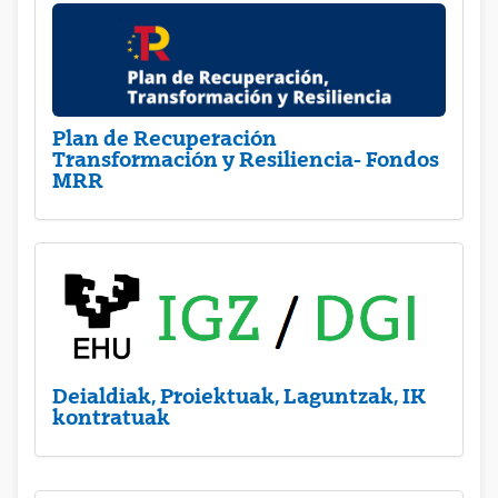
Plan de Recuperación
Transformación y Resiliencia- Fondos
MRR
Deialdiak, Proiektuak, Laguntzak, IK
kontratuak