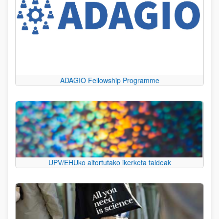
ADAGIO Fellowship Programme
UPV/EHUko aitortutako ikerketa taldeak