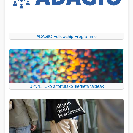
ADAGIO Fellowship Programme
UPV/EHUko aitortutako ikerketa taldeak