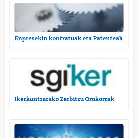
Enpresekin kontratuak eta Patenteak
Ikerkuntzarako Zerbitzu Orokorrak