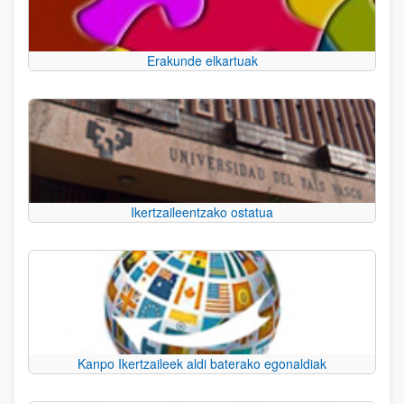
Erakunde elkartuak
Ikertzaileentzako ostatua
Kanpo Ikertzaileek aldi baterako egonaldiak