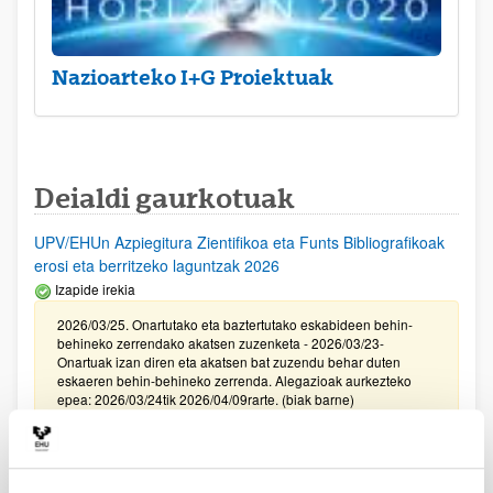
Nazioarteko I+G Proiektuak
Deialdi gaurkotuak
UPV/EHUn Azpiegitura Zientifikoa eta Funts Bibliografikoak
erosi eta berritzeko laguntzak 2026
Izapide irekia
2026/03/25. Onartutako eta baztertutako eskabideen behin-
behineko zerrendako akatsen zuzenketa - 2026/03/23-
Onartuak izan diren eta akatsen bat zuzendu behar duten
eskaeren behin-behineko zerrenda. Alegazioak aurkezteko
epea: 2026/03/24tik 2026/04/09rarte. (biak barne)
Zientzia, Teknologia eta Berrikuntza arloetako kultura
sustatzeko laguntzen deialdia (FECYT) 2026