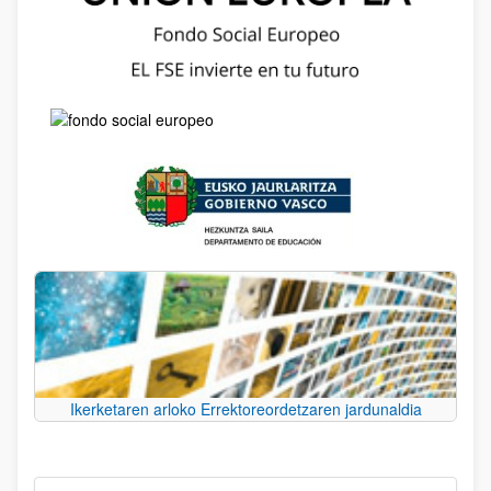
Ikerketaren arloko Errektoreordetzaren jardunaldia