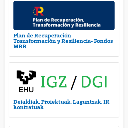
Plan de Recuperación
Transformación y Resiliencia- Fondos
MRR
Deialdiak, Proiektuak, Laguntzak, IK
kontratuak