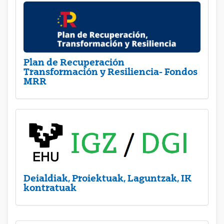
Plan de Recuperación
Transformación y Resiliencia- Fondos
MRR
Deialdiak, Proiektuak, Laguntzak, IK
kontratuak