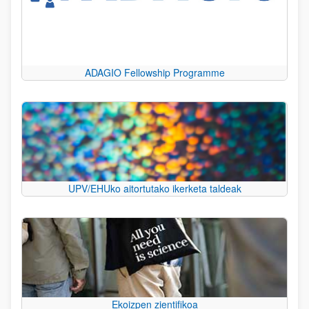
ADAGIO Fellowship Programme
UPV/EHUko aitortutako ikerketa taldeak
Ekoizpen zientifikoa