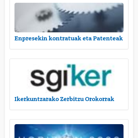
Enpresekin kontratuak eta Patenteak
Ikerkuntzarako Zerbitzu Orokorrak