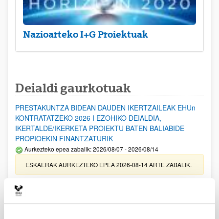
Nazioarteko I+G Proiektuak
Deialdi gaurkotuak
PRESTAKUNTZA BIDEAN DAUDEN IKERTZAILEAK EHUn
KONTRATATZEKO 2026 I EZOHIKO DEIALDIA,
IKERTALDE/IKERKETA PROIEKTU BATEN BALIABIDE
PROPIOEKIN FINANTZATURIK
Aurkezteko epea zabalik: 2026/08/07 - 2026/08/14
ESKAERAK AURKEZTEKO EPEA 2026-08-14 ARTE ZABALIK.
UPV/EHUn Azpiegitura Zientifikoa eta Funts Bibliografikoak
erosi eta berritzeko laguntzak 2026
Izapide irekia