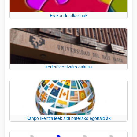
Erakunde elkartuak
Ikertzaileentzako ostatua
Kanpo Ikertzaileek aldi baterako egonaldiak