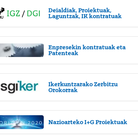
Deialdiak, Proiektuak,
Laguntzak, IK kontratuak
Enpresekin kontratuak eta
Patenteak
Ikerkuntzarako Zerbitzu
Orokorrak
Nazioarteko I+G Proiektuak