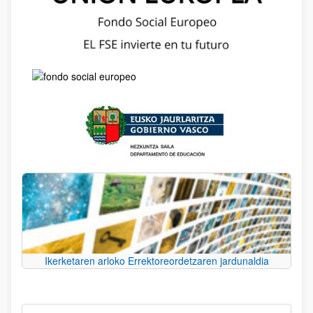
Ikerketaren arloko Errektoreordetzaren jardunaldia