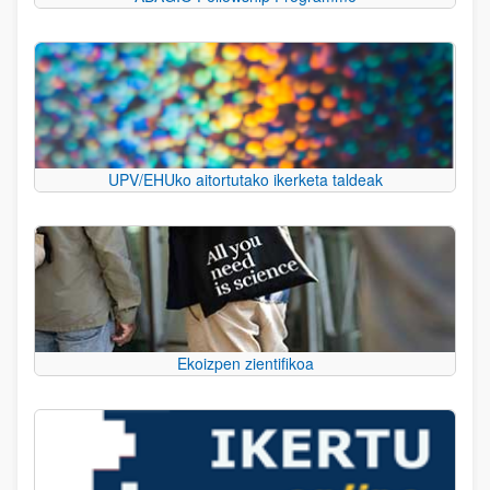
UPV/EHUko aitortutako ikerketa taldeak
Ekoizpen zientifikoa