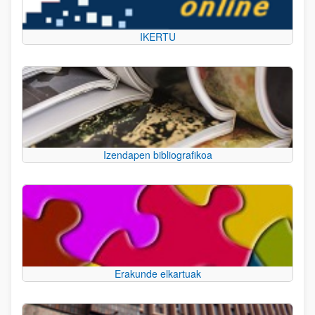
IKERTU
Izendapen bibliografikoa
Erakunde elkartuak