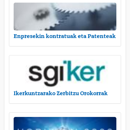
Enpresekin kontratuak eta Patenteak
Ikerkuntzarako Zerbitzu Orokorrak