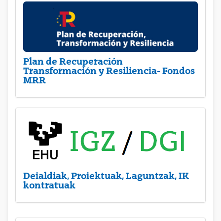
Plan de Recuperación
Transformación y Resiliencia- Fondos
MRR
Deialdiak, Proiektuak, Laguntzak, IK
kontratuak