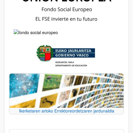
Ikerketaren arloko Errektoreordetzaren jardunaldia