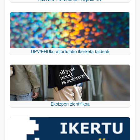
UPV/EHUko aitortutako ikerketa taldeak
Ekoizpen zientifikoa