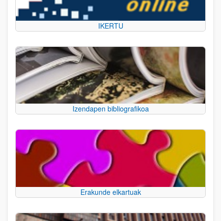
IKERTU
Izendapen bibliografikoa
Erakunde elkartuak