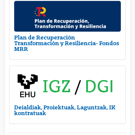
Plan de Recuperación
Transformación y Resiliencia- Fondos
MRR
Deialdiak, Proiektuak, Laguntzak, IK
kontratuak