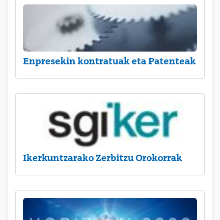
Enpresekin kontratuak eta Patenteak
Ikerkuntzarako Zerbitzu Orokorrak