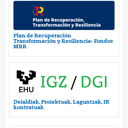
Plan de Recuperación
Transformación y Resiliencia- Fondos
MRR
Deialdiak, Proiektuak, Laguntzak, IK
kontratuak