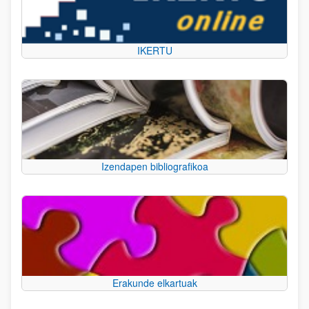
IKERTU
Izendapen bibliografikoa
Erakunde elkartuak