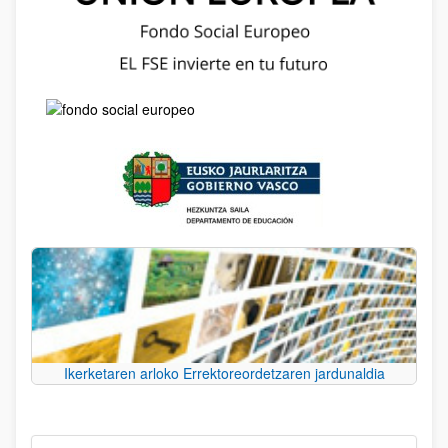
Ikerketaren arloko Errektoreordetzaren jardunaldia