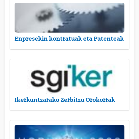
Enpresekin kontratuak eta Patenteak
Ikerkuntzarako Zerbitzu Orokorrak