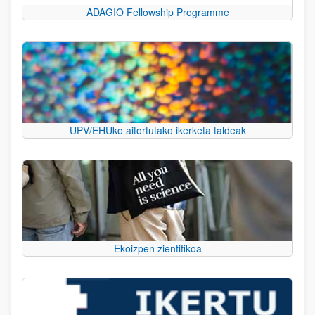
ADAGIO Fellowship Programme
UPV/EHUko aitortutako ikerketa taldeak
Ekoizpen zientifikoa