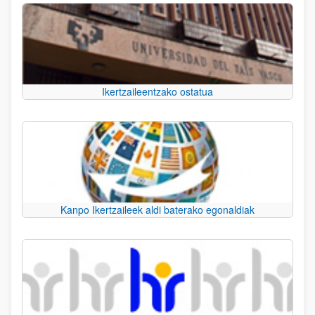
Ikertzaileentzako ostatua
Kanpo Ikertzaileek aldi baterako egonaldiak