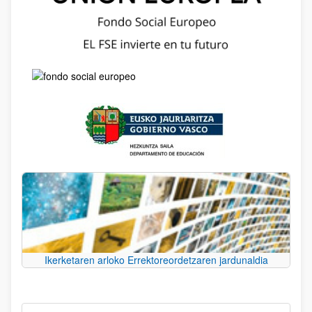
Ikerketaren arloko Errektoreordetzaren jardunaldia