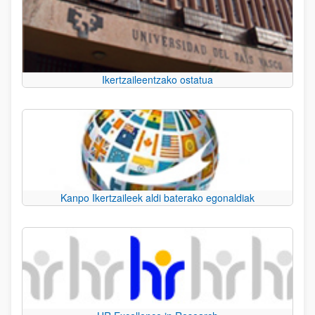
Ikertzaileentzako ostatua
Kanpo Ikertzaileek aldi baterako egonaldiak