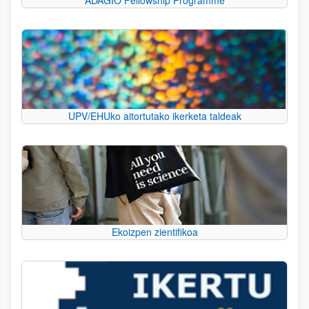
UPV/EHUko aitortutako ikerketa taldeak
Ekoizpen zientifikoa