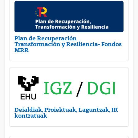
Plan de Recuperación
Transformación y Resiliencia- Fondos
MRR
Deialdiak, Proiektuak, Laguntzak, IK
kontratuak