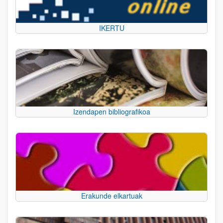
IKERTU
Izendapen bibliografikoa
Erakunde elkartuak