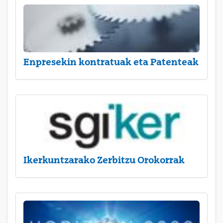
Enpresekin kontratuak eta Patenteak
Ikerkuntzarako Zerbitzu Orokorrak