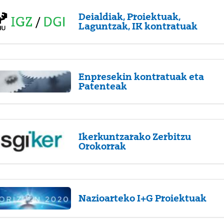
Deialdiak, Proiektuak,
Laguntzak, IK kontratuak
Enpresekin kontratuak eta
Patenteak
Ikerkuntzarako Zerbitzu
Orokorrak
Nazioarteko I+G Proiektuak