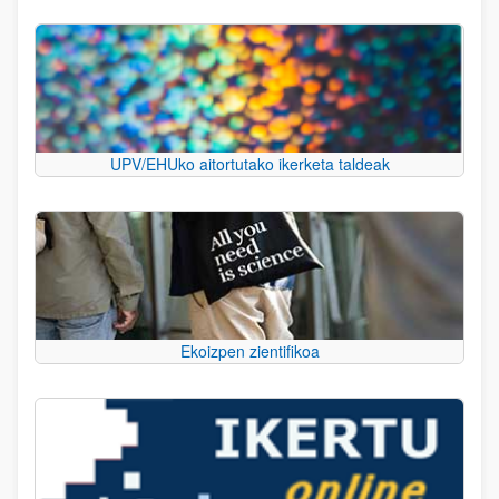
UPV/EHUko aitortutako ikerketa taldeak
Ekoizpen zientifikoa