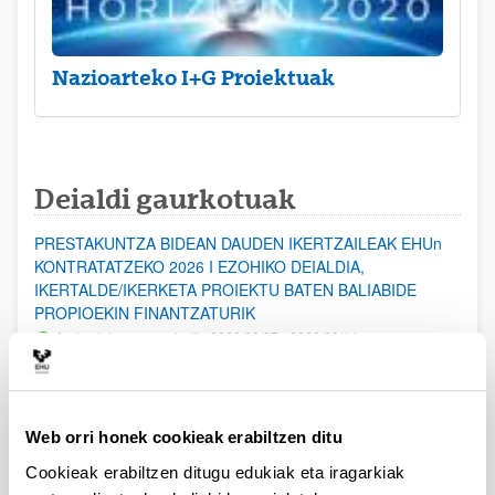
Nazioarteko I+G Proiektuak
Deialdi gaurkotuak
PRESTAKUNTZA BIDEAN DAUDEN IKERTZAILEAK EHUn
KONTRATATZEKO 2026 I EZOHIKO DEIALDIA,
IKERTALDE/IKERKETA PROIEKTU BATEN BALIABIDE
PROPIOEKIN FINANTZATURIK
Aurkezteko epea zabalik: 2026/08/07 - 2026/08/14
ESKAERAK AURKEZTEKO EPEA 2026-08-14 ARTE ZABALIK.
UPV/EHUn Azpiegitura Zientifikoa eta Funts Bibliografikoak
Web orri honek cookieak erabiltzen ditu
erosi eta berritzeko laguntzak 2026
Izapide irekia
Cookieak erabiltzen ditugu edukiak eta iragarkiak