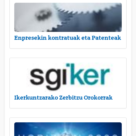
Enpresekin kontratuak eta Patenteak
Ikerkuntzarako Zerbitzu Orokorrak