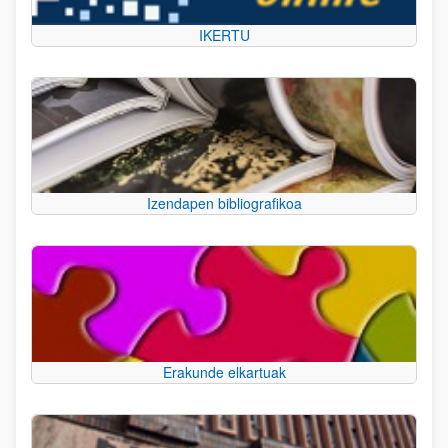
IKERTU
Izendapen bibliografikoa
Erakunde elkartuak