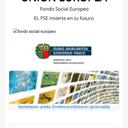
Ikerketaren arloko Errektoreordetzaren jardunaldia