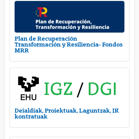
Plan de Recuperación
Transformación y Resiliencia- Fondos
MRR
Deialdiak, Proiektuak, Laguntzak, IK
kontratuak