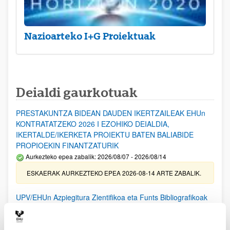
Nazioarteko I+G Proiektuak
Deialdi gaurkotuak
PRESTAKUNTZA BIDEAN DAUDEN IKERTZAILEAK EHUn
KONTRATATZEKO 2026 I EZOHIKO DEIALDIA,
IKERTALDE/IKERKETA PROIEKTU BATEN BALIABIDE
PROPIOEKIN FINANTZATURIK
Aurkezteko epea zabalik: 2026/08/07 - 2026/08/14
ESKAERAK AURKEZTEKO EPEA 2026-08-14 ARTE ZABALIK.
UPV/EHUn Azpiegitura Zientifikoa eta Funts Bibliografikoak
erosi eta berritzeko laguntzak 2026
Izapide irekia