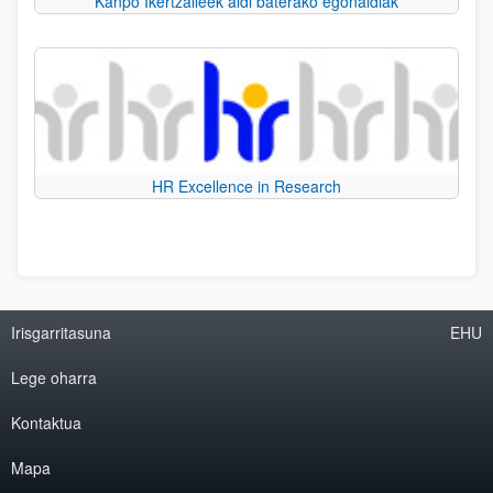
Kanpo Ikertzaileek aldi baterako egonaldiak
HR Excellence in Research
Irisgarritasuna
EHU
Lege oharra
Kontaktua
Mapa