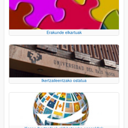
Erakunde elkartuak
Ikertzaileentzako ostatua