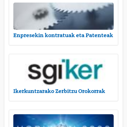
Enpresekin kontratuak eta Patenteak
Ikerkuntzarako Zerbitzu Orokorrak