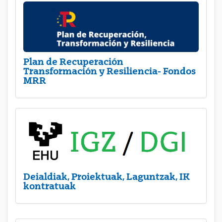
Plan de Recuperación
Transformación y Resiliencia- Fondos
MRR
Deialdiak, Proiektuak, Laguntzak, IK
kontratuak