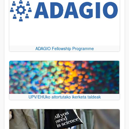
ADAGIO Fellowship Programme
UPV/EHUko aitortutako ikerketa taldeak