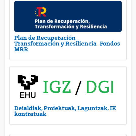
Plan de Recuperación
Transformación y Resiliencia- Fondos
MRR
Deialdiak, Proiektuak, Laguntzak, IK
kontratuak