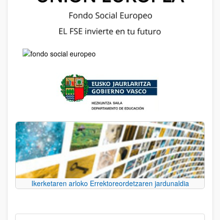
Ikerketaren arloko Errektoreordetzaren jardunaldia