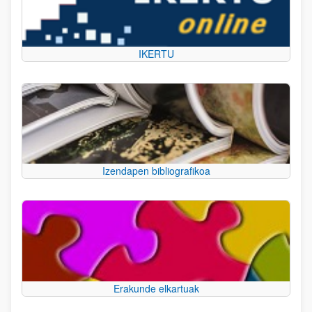
IKERTU
Izendapen bibliografikoa
Erakunde elkartuak