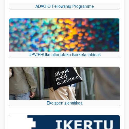
ADAGIO Fellowship Programme
UPV/EHUko aitortutako ikerketa taldeak
Ekoizpen zientifikoa