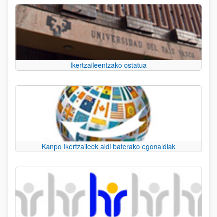
Ikertzaileentzako ostatua
Kanpo Ikertzaileek aldi baterako egonaldiak