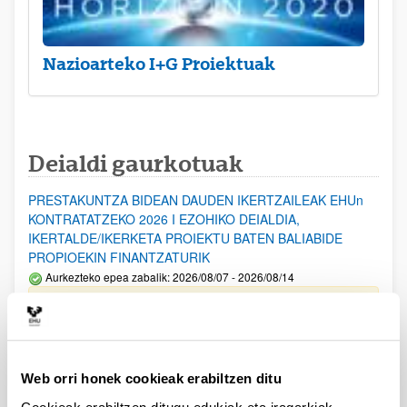
Nazioarteko I+G Proiektuak
Deialdi gaurkotuak
PRESTAKUNTZA BIDEAN DAUDEN IKERTZAILEAK EHUn
KONTRATATZEKO 2026 I EZOHIKO DEIALDIA,
IKERTALDE/IKERKETA PROIEKTU BATEN BALIABIDE
PROPIOEKIN FINANTZATURIK
Aurkezteko epea zabalik: 2026/08/07 - 2026/08/14
ESKAERAK AURKEZTEKO EPEA 2026-08-14 ARTE ZABALIK.
UPV/EHUn Azpiegitura Zientifikoa eta Funts Bibliografikoak
erosi eta berritzeko laguntzak 2026
Web orri honek cookieak erabiltzen ditu
Izapide irekia