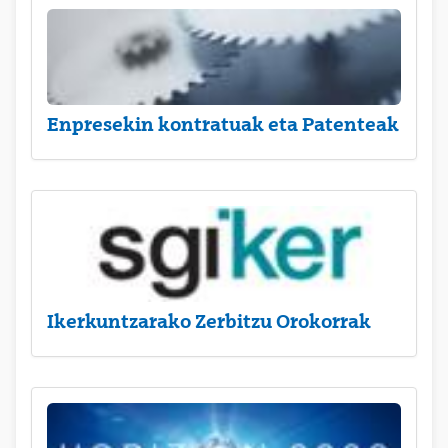
Enpresekin kontratuak eta Patenteak
Ikerkuntzarako Zerbitzu Orokorrak