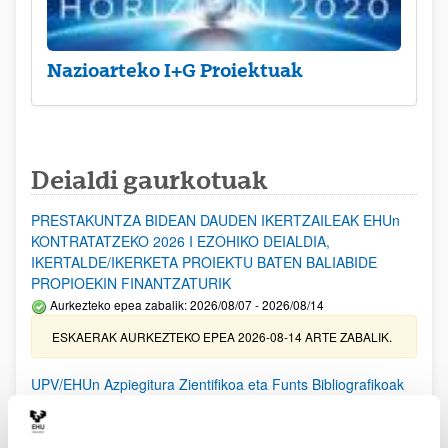
Nazioarteko I+G Proiektuak
Deialdi gaurkotuak
PRESTAKUNTZA BIDEAN DAUDEN IKERTZAILEAK EHUn
KONTRATATZEKO 2026 I EZOHIKO DEIALDIA,
IKERTALDE/IKERKETA PROIEKTU BATEN BALIABIDE
PROPIOEKIN FINANTZATURIK
Aurkezteko epea zabalik: 2026/08/07 - 2026/08/14
ESKAERAK AURKEZTEKO EPEA 2026-08-14 ARTE ZABALIK.
UPV/EHUn Azpiegitura Zientifikoa eta Funts Bibliografikoak
erosi eta berritzeko laguntzak 2026
Izapide irekia