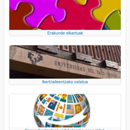
Erakunde elkartuak
Ikertzaileentzako ostatua