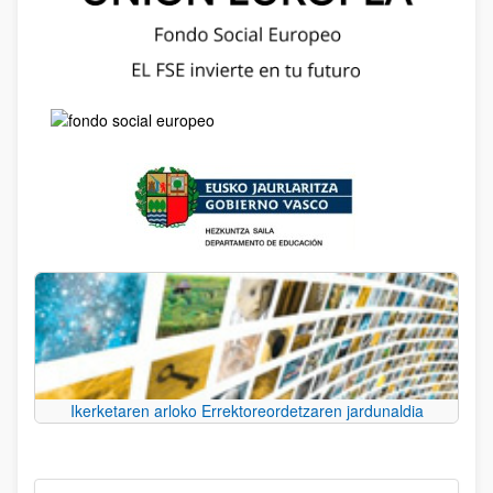
Ikerketaren arloko Errektoreordetzaren jardunaldia