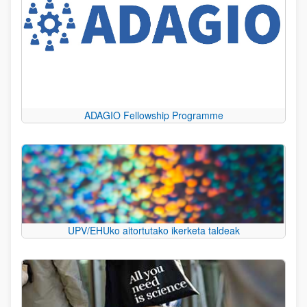
ADAGIO Fellowship Programme
UPV/EHUko aitortutako ikerketa taldeak