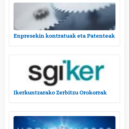
Enpresekin kontratuak eta Patenteak
Ikerkuntzarako Zerbitzu Orokorrak