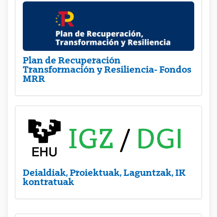
Plan de Recuperación
Transformación y Resiliencia- Fondos
MRR
Deialdiak, Proiektuak, Laguntzak, IK
kontratuak