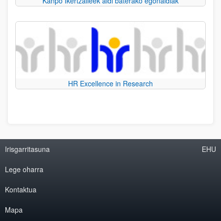
Kanpo Ikertzaileek aldi baterako egonaldiak
HR Excellence in Research
Irisgarritasuna
EHU
Lege oharra
Kontaktua
Mapa