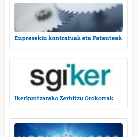
Enpresekin kontratuak eta Patenteak
Ikerkuntzarako Zerbitzu Orokorrak