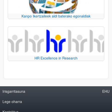
Kanpo Ikertzaileek aldi baterako egonaldiak
HR Excellence in Research
Irisgarritasuna
EHU
Lege oharra
Kontaktua