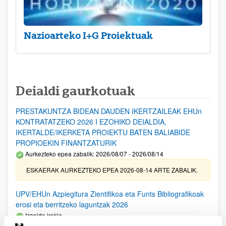
Nazioarteko I+G Proiektuak
Deialdi gaurkotuak
PRESTAKUNTZA BIDEAN DAUDEN IKERTZAILEAK EHUn
KONTRATATZEKO 2026 I EZOHIKO DEIALDIA,
IKERTALDE/IKERKETA PROIEKTU BATEN BALIABIDE
PROPIOEKIN FINANTZATURIK
Aurkezteko epea zabalik: 2026/08/07 - 2026/08/14
ESKAERAK AURKEZTEKO EPEA 2026-08-14 ARTE ZABALIK.
UPV/EHUn Azpiegitura Zientifikoa eta Funts Bibliografikoak
erosi eta berritzeko laguntzak 2026
Izapide irekia