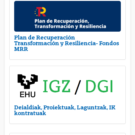
Plan de Recuperación
Transformación y Resiliencia- Fondos
MRR
Deialdiak, Proiektuak, Laguntzak, IK
kontratuak