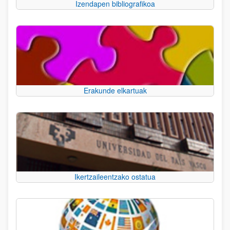
Izendapen bibliografikoa
Erakunde elkartuak
Ikertzaileentzako ostatua