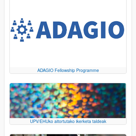
ADAGIO Fellowship Programme
UPV/EHUko aitortutako ikerketa taldeak