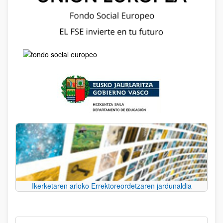
Ikerketaren arloko Errektoreordetzaren jardunaldia