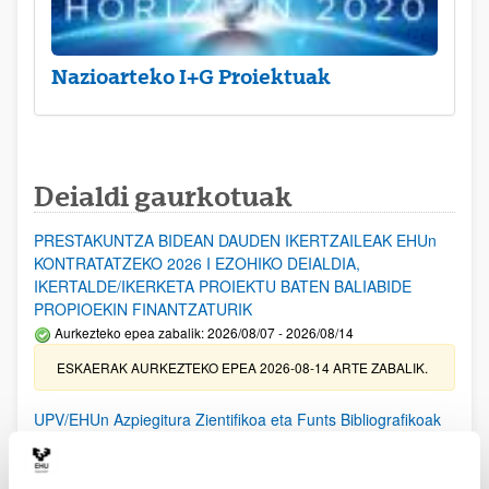
Nazioarteko I+G Proiektuak
Deialdi gaurkotuak
PRESTAKUNTZA BIDEAN DAUDEN IKERTZAILEAK EHUn
KONTRATATZEKO 2026 I EZOHIKO DEIALDIA,
IKERTALDE/IKERKETA PROIEKTU BATEN BALIABIDE
PROPIOEKIN FINANTZATURIK
Aurkezteko epea zabalik: 2026/08/07 - 2026/08/14
ESKAERAK AURKEZTEKO EPEA 2026-08-14 ARTE ZABALIK.
UPV/EHUn Azpiegitura Zientifikoa eta Funts Bibliografikoak
erosi eta berritzeko laguntzak 2026
Izapide irekia