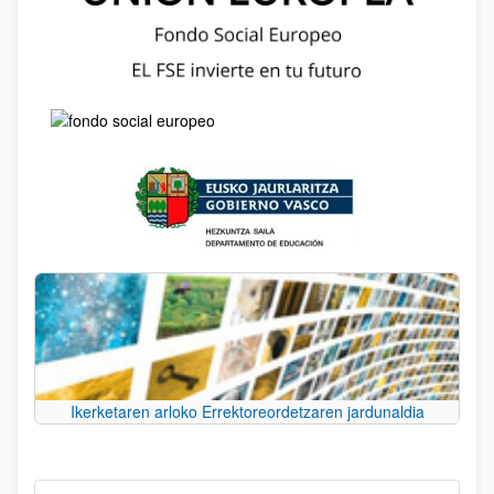
Ikerketaren arloko Errektoreordetzaren jardunaldia