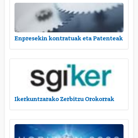
Enpresekin kontratuak eta Patenteak
Ikerkuntzarako Zerbitzu Orokorrak