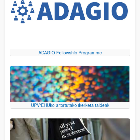
ADAGIO Fellowship Programme
UPV/EHUko aitortutako ikerketa taldeak