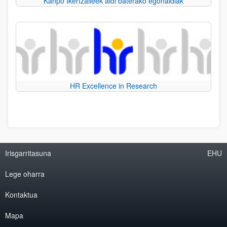
Kanpo Ikertzaileek aldi baterako egonaldiak
HR Excellence in Research
Irisgarritasuna
EHU
Lege oharra
Kontaktua
Mapa