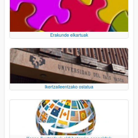
Erakunde elkartuak
Ikertzaileentzako ostatua