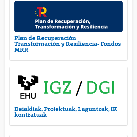
Plan de Recuperación
Transformación y Resiliencia- Fondos
MRR
Deialdiak, Proiektuak, Laguntzak, IK
kontratuak