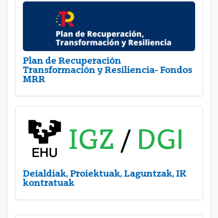
Plan de Recuperación
Transformación y Resiliencia- Fondos
MRR
Deialdiak, Proiektuak, Laguntzak, IK
kontratuak