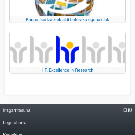
Kanpo Ikertzaileek aldi baterako egonaldiak
HR Excellence in Research
Irisgarritasuna
EHU
Lege oharra
Kontaktua