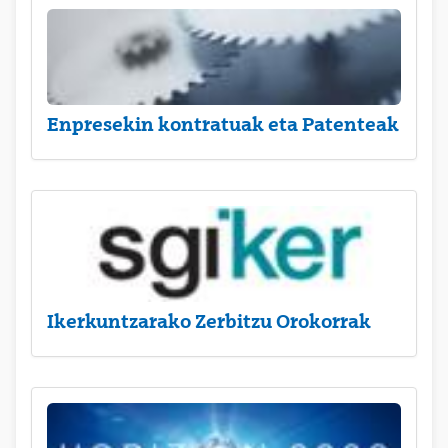
Enpresekin kontratuak eta Patenteak
Ikerkuntzarako Zerbitzu Orokorrak