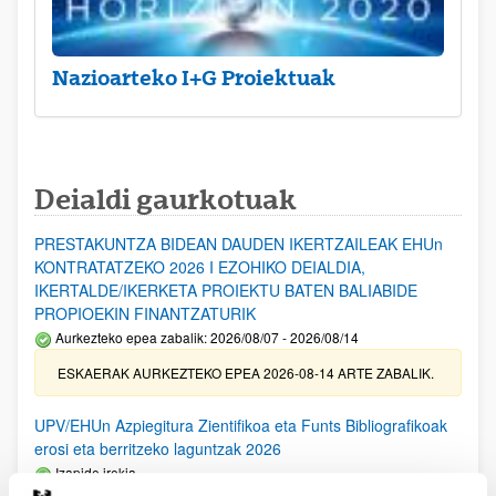
Nazioarteko I+G Proiektuak
Deialdi gaurkotuak
PRESTAKUNTZA BIDEAN DAUDEN IKERTZAILEAK EHUn
KONTRATATZEKO 2026 I EZOHIKO DEIALDIA,
IKERTALDE/IKERKETA PROIEKTU BATEN BALIABIDE
PROPIOEKIN FINANTZATURIK
Aurkezteko epea zabalik: 2026/08/07 - 2026/08/14
ESKAERAK AURKEZTEKO EPEA 2026-08-14 ARTE ZABALIK.
UPV/EHUn Azpiegitura Zientifikoa eta Funts Bibliografikoak
erosi eta berritzeko laguntzak 2026
Izapide irekia