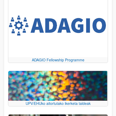
ADAGIO Fellowship Programme
UPV/EHUko aitortutako ikerketa taldeak