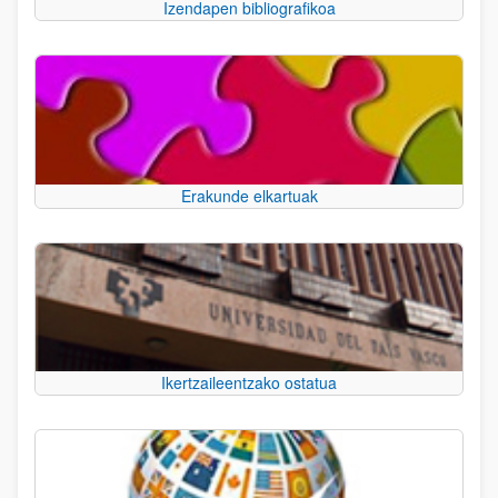
Izendapen bibliografikoa
Erakunde elkartuak
Ikertzaileentzako ostatua