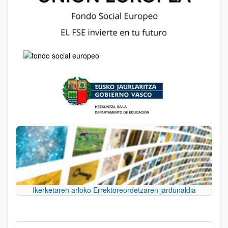
Ikerketaren arloko Errektoreordetzaren jardunaldia