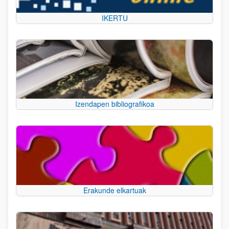
IKERTU
Izendapen bibliografikoa
Erakunde elkartuak