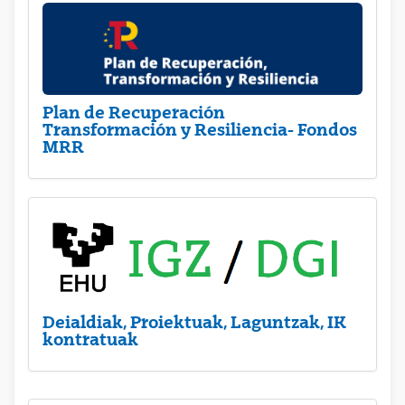
Plan de Recuperación
Transformación y Resiliencia- Fondos
MRR
Deialdiak, Proiektuak, Laguntzak, IK
kontratuak