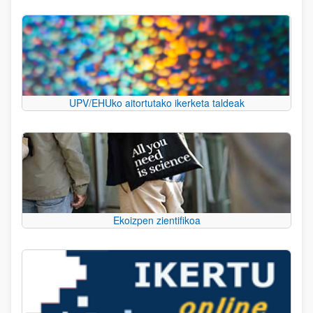
UPV/EHUko aitortutako ikerketa taldeak
Ekoizpen zientifikoa