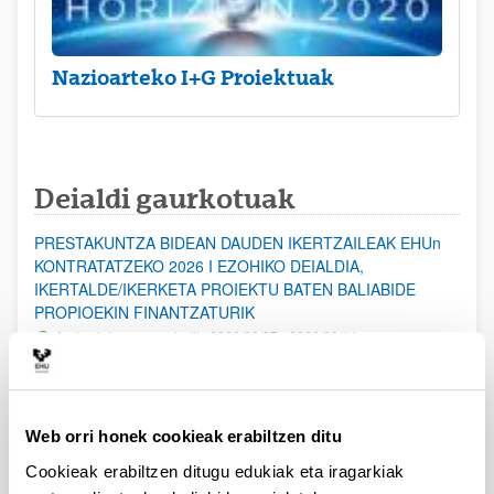
Nazioarteko I+G Proiektuak
Deialdi gaurkotuak
PRESTAKUNTZA BIDEAN DAUDEN IKERTZAILEAK EHUn
KONTRATATZEKO 2026 I EZOHIKO DEIALDIA,
IKERTALDE/IKERKETA PROIEKTU BATEN BALIABIDE
PROPIOEKIN FINANTZATURIK
Aurkezteko epea zabalik: 2026/08/07 - 2026/08/14
ESKAERAK AURKEZTEKO EPEA 2026-08-14 ARTE ZABALIK.
UPV/EHUn Azpiegitura Zientifikoa eta Funts Bibliografikoak
Web orri honek cookieak erabiltzen ditu
erosi eta berritzeko laguntzak 2026
Izapide irekia
Cookieak erabiltzen ditugu edukiak eta iragarkiak