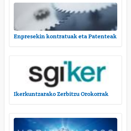
Enpresekin kontratuak eta Patenteak
Ikerkuntzarako Zerbitzu Orokorrak