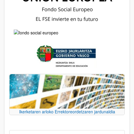
Ikerketaren arloko Errektoreordetzaren jardunaldia