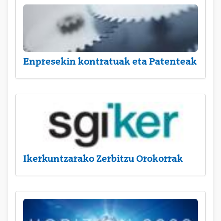
Enpresekin kontratuak eta Patenteak
Ikerkuntzarako Zerbitzu Orokorrak