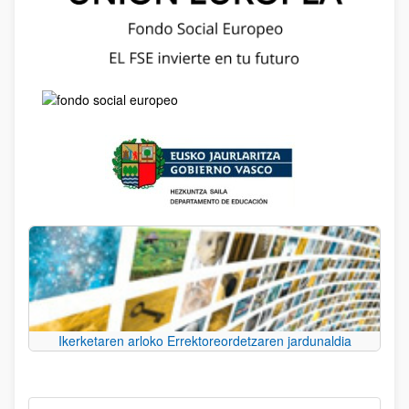
Ikerketaren arloko Errektoreordetzaren jardunaldia