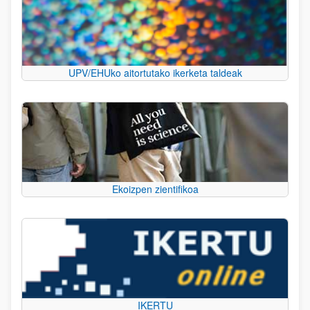
UPV/EHUko aitortutako ikerketa taldeak
Ekoizpen zientifikoa
IKERTU