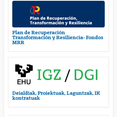
Plan de Recuperación
Transformación y Resiliencia- Fondos
MRR
Deialdiak, Proiektuak, Laguntzak, IK
kontratuak