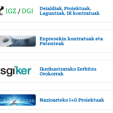
Deialdiak, Proiektuak,
Laguntzak, IK kontratuak
Enpresekin kontratuak eta
Patenteak
Ikerkuntzarako Zerbitzu
Orokorrak
Nazioarteko I+G Proiektuak