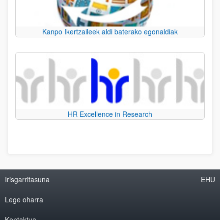
Kanpo Ikertzaileek aldi baterako egonaldiak
HR Excellence in Research
Irisgarritasuna
EHU
Lege oharra
Kontaktua