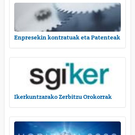
Enpresekin kontratuak eta Patenteak
Ikerkuntzarako Zerbitzu Orokorrak