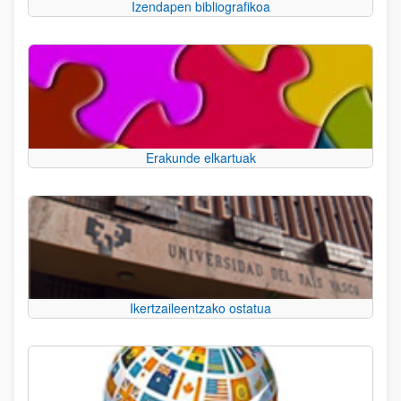
Izendapen bibliografikoa
Erakunde elkartuak
Ikertzaileentzako ostatua