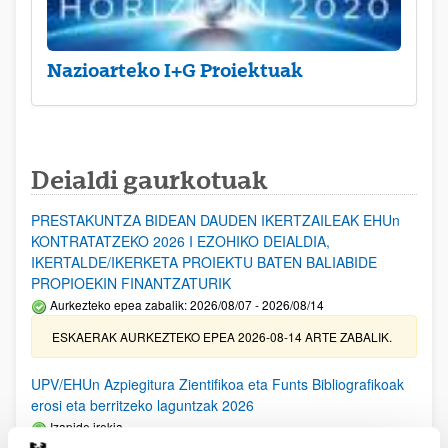
Nazioarteko I+G Proiektuak
Deialdi gaurkotuak
PRESTAKUNTZA BIDEAN DAUDEN IKERTZAILEAK EHUn
KONTRATATZEKO 2026 I EZOHIKO DEIALDIA,
IKERTALDE/IKERKETA PROIEKTU BATEN BALIABIDE
PROPIOEKIN FINANTZATURIK
Aurkezteko epea zabalik: 2026/08/07 - 2026/08/14
ESKAERAK AURKEZTEKO EPEA 2026-08-14 ARTE ZABALIK.
UPV/EHUn Azpiegitura Zientifikoa eta Funts Bibliografikoak
erosi eta berritzeko laguntzak 2026
Izapide irekia