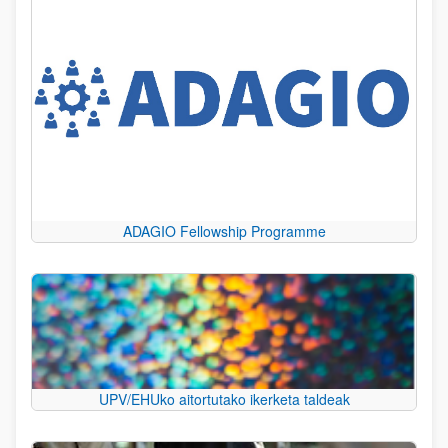
ADAGIO Fellowship Programme
UPV/EHUko aitortutako ikerketa taldeak