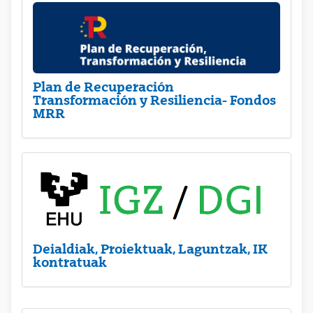
Plan de Recuperación
Transformación y Resiliencia- Fondos
MRR
Deialdiak, Proiektuak, Laguntzak, IK
kontratuak