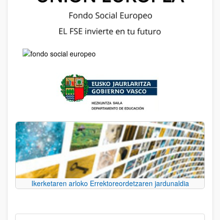
Ikerketaren arloko Errektoreordetzaren jardunaldia